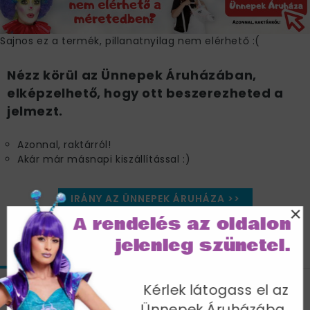
Sajnos ez a termék, pillanatnyilag nem elérhető :(
Nézz körül az Ünnepek Áruházában,
elképzelhető, hogy ott beszerezheted a
jelmezt.
Azonnal, raktárról!
Akár már másnapi kiszállítással :)
IRÁNY AZ ÜNNEPEK ÁRUHÁZA >>
×
A rendelés az oldalon
jelenleg szünetel.
JELLEMZŐK
MÉRETTÁBLÁZAT
SZÁLLÍTÁS
Kérlek látogass el az
Fehér Elvis Presley Jelmez Férfiaknak
Ünnepek Áruházába,
Kezeslábassal és Sállal - M