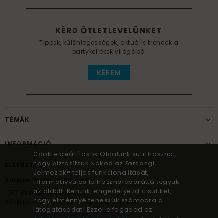
KÉRD ÖTLETLEVELÜNKET
Tippek, különlegességek, aktuális trendek a
partykellékek világából
KÉREM
TÉMÁK
INFORMÁCIÓ
Cookie beállítások Oldalunk sütit használ,
hogy biztosítsuk Neked az Farsangi
ELÉRHETŐSÉG
Jelmezek® teljes funkcionalitását,
Balloon World Hungary Kft.
informatívvá és felhasználóbaráttá tegyük
az oldalt. Kérünk, engedélyezd a sütiket,
1037
Budapest,
Bécsi út 267.
hogy élménnyé tehessük számodra a
Az oldal üzemeltetője – nem átadó pont!
látogatásodat! Ezzel elfogadod az