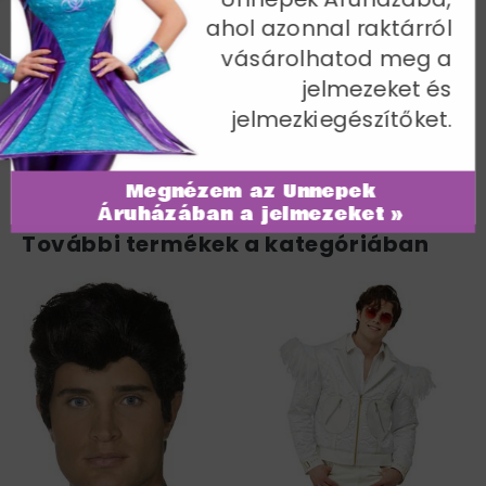
ahol azonnal raktárról
Mellbőség 97-102 cm / Derékbőség 81-86 cm / Belső
lábhossz 83 cm
vásárolhatod meg a
jelmezeket és
Cikkszám: 36101M
jelmezkiegészítőket.
Megnézem az Ünnepek
Áruházában a jelmezeket »
További termékek a kategóriában