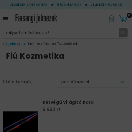
JELMEZEK LÁNYOKNAK
ÚJDONSÁGOK
JELMEZEK FIÚKNAK
0
Fiú jelmez
Sminkek, Arc- és Testfestékek
Fiú Kozmetika
1
féle termék
pozíció szerint
Kétvégű Világító Kard
9 990 Ft