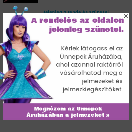
Jelenleg a rendelés szünetel
×
A rendelés az oldalon
jelenleg szünetel.
Kérlek látogass el az
Ünnepek Áruházába,
ahol azonnal raktárról
vásárolhatod meg a
jelmezeket és
jelmezkiegészítőket.
Megnézem az Ünnepek
Áruházában a jelmezeket »