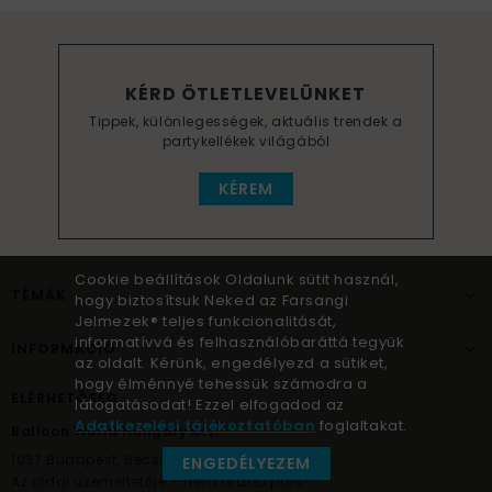
KÉRD ÖTLETLEVELÜNKET
Tippek, különlegességek, aktuális trendek a
partykellékek világából
KÉREM
Cookie beállítások Oldalunk sütit használ,
TÉMÁK
hogy biztosítsuk Neked az Farsangi
Jelmezek® teljes funkcionalitását,
informatívvá és felhasználóbaráttá tegyük
INFORMÁCIÓ
az oldalt. Kérünk, engedélyezd a sütiket,
hogy élménnyé tehessük számodra a
ELÉRHETŐSÉG
látogatásodat! Ezzel elfogadod az
Adatkezelési tájékoztatóban
foglaltakat.
Balloon World Hungary Kft.
1037
Budapest,
Bécsi út 267.
ENGEDÉLYEZEM
Az oldal üzemeltetője – nem átadó pont!