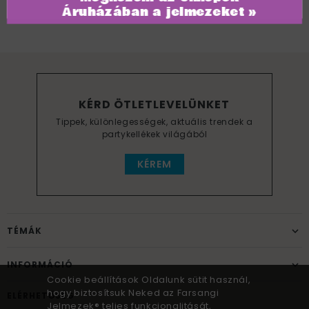
Áruházában a jelmezeket »
KÉRD ÖTLETLEVELÜNKET
Tippek, különlegességek, aktuális trendek a
partykellékek világából
KÉREM
TÉMÁK
INFORMÁCIÓ
Cookie beállítások Oldalunk sütit használ,
hogy biztosítsuk Neked az Farsangi
ELÉRHETŐSÉG
Jelmezek® teljes funkcionalitását,