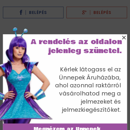
BELÉPÉS
BELÉPÉS
×
Először jársz nálunk?
A rendelés az oldalon
jelenleg szünetel.
Kérjük, add meg a vásárláshoz szükséges adataid!
VÁSÁRLÁS REGISZTRÁCIÓ NÉLKÜL
Kérlek látogass el az
Ünnepek Áruházába,
ahol azonnal raktárról
vásárolhatod meg a
jelmezeket és
jelmezkiegészítőket.
Megnézem az Ünnepek