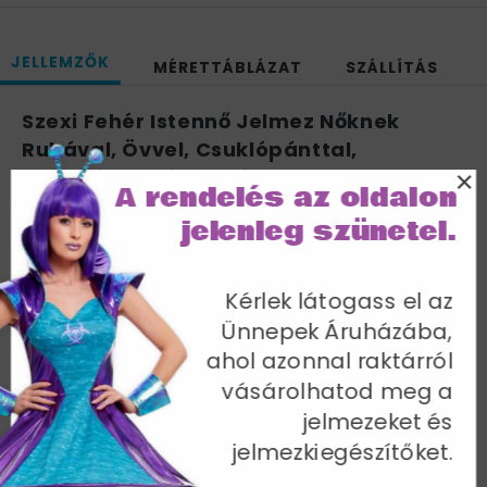
JELLEMZŐK
MÉRETTÁBLÁZAT
SZÁLLÍTÁS
Szexi Fehér Istennő Jelmez Nőknek
Ruhával, Övvel, Csuklópánttal,
×
Nyakpánttal és Fejdísszel - L
A rendelés az oldalon
Mellbőség 102-107 cm / Derékbőség 81-86 cm /
jelenleg szünetel.
Csípőméret 108-113 cm / Belső lábhossz 84 cm
Cikkszám: 20561L
Kérlek látogass el az
Ünnepek Áruházába,
ahol azonnal raktárról
vásárolhatod meg a
jelmezeket és
További termékek a kategóriában
jelmezkiegészítőket.