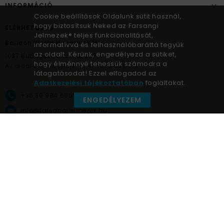
INFORMÁCIÓ
Cookie beállítások Oldalunk sütit használ,
hogy biztosítsuk Neked az Farsangi
ELÉRHETŐSÉG
Jelmezek® teljes funkcionalitását,
Balloon World Hungary Kft.
informatívvá és felhasználóbaráttá tegyük
az oldalt. Kérünk, engedélyezd a sütiket,
1037
Budapest,
Bécsi út 267.
hogy élménnyé tehessük számodra a
Az oldal üzemeltetője – nem átadó pont!
látogatásodat! Ezzel elfogadod az
Adatkezelési tájékoztatóban
foglaltakat.
+36 30 984 6955
ENGEDÉLYEZEM
info@farsangijelmezek.hu
UnnepekAruhaza
Farsangi jelmezek © a jelmez specialista