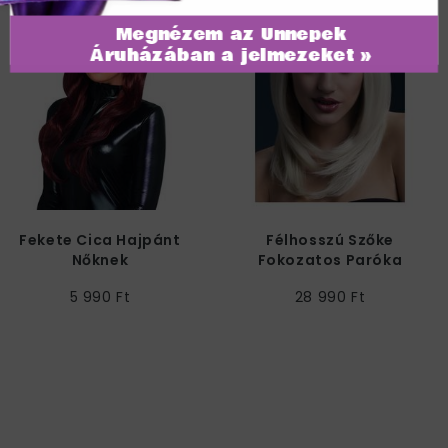
Megnézem az Ünnepek
Áruházában a jelmezeket »
Fekete Cica Hajpánt
Félhosszú Szőke
Nőknek
Fokozatos Paróka
Frufruval
5 990 Ft
28 990 Ft