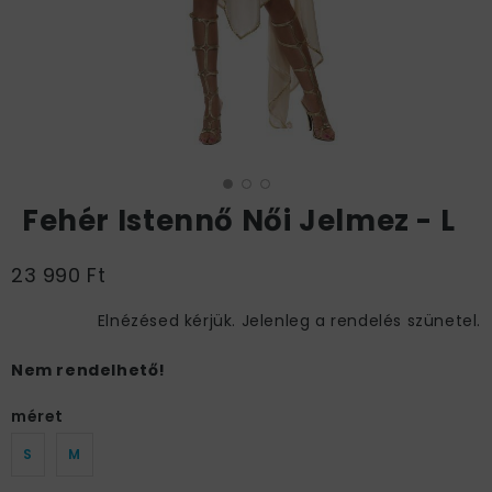
Fehér Istennő Női Jelmez - L
23 990 Ft
Elnézésed kérjük. Jelenleg a rendelés szünetel.
Nem rendelhető!
méret
S
M