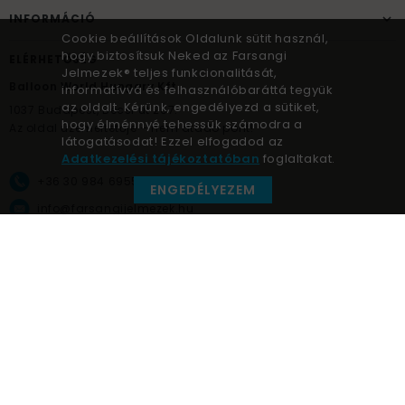
INFORMÁCIÓ
Cookie beállítások Oldalunk sütit használ,
hogy biztosítsuk Neked az Farsangi
ELÉRHETŐSÉG
Jelmezek® teljes funkcionalitását,
Balloon World Hungary Kft.
informatívvá és felhasználóbaráttá tegyük
az oldalt. Kérünk, engedélyezd a sütiket,
1037
Budapest,
Bécsi út 267.
hogy élménnyé tehessük számodra a
Az oldal üzemeltetője – nem átadó pont!
látogatásodat! Ezzel elfogadod az
Adatkezelési tájékoztatóban
foglaltakat.
+36 30 984 6955
ENGEDÉLYEZEM
info@farsangijelmezek.hu
UnnepekAruhaza
Farsangi jelmezek © a jelmez specialista