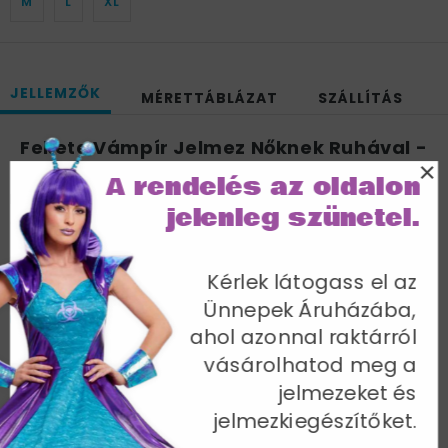
M
L
XL
JELLEMZŐK
MÉRETTÁBLÁZAT
SZÁLLÍTÁS
Fekete Vámpír Jelmez Nőknek Ruhával -
×
S
A rendelés az oldalon
Mellbőség 88-90 cm / Derékbőség 67-70 cm /
jelenleg szünetel.
Csípőméret 94-97 cm / Belső lábhossz 82 cm
Cikkszám: 21777S
Kérlek látogass el az
Ünnepek Áruházába,
ahol azonnal raktárról
vásárolhatod meg a
jelmezeket és
További termékek a kategóriában
jelmezkiegészítőket.