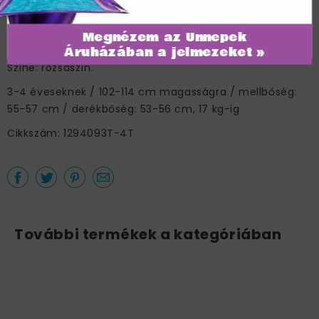
Rózsaszín Disney Csipkerózsika Aurora
Jelmez Kislányoknak - T2
Megnézem az Ünnepek
A jelmez tartalma: ruha medállal.
Áruházában a jelmezeket »
Színe: rózsaszín.
3-4 éveseknek / 102-114 cm magasságra / mellbőség:
55-57 cm / derékbőség: 53-56 cm, 17 kg-ig
Cikkszám: 1294093T-4T
További termékek a kategóriában