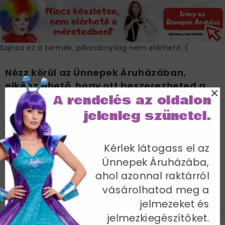
Sajnos ez a termék, pillanatnyilag nem elérhető :(
Nézz körül az Ünnepek Áruházában,
elképzelhető, hogy ott beszerezheted a
×
A rendelés az oldalon
jelmezt.
jelenleg szünetel.
Azonnal, raktárról!
Akár már másnapi kiszállítással :)
Kérlek látogass el az
Ünnepek Áruházába,
IRÁNY AZ ÜNNEPEK ÁRUHÁZA >>
ahol azonnal raktárról
vásárolhatod meg a
jelmezeket és
JELLEMZŐK
MÉRETTÁBLÁZAT
SZÁLLÍTÁS
jelmezkiegészítőket.