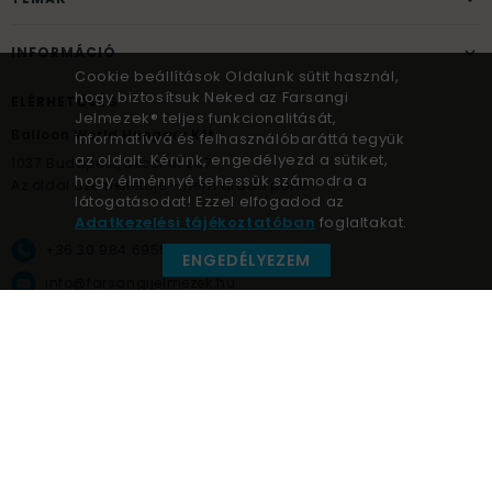
INFORMÁCIÓ
Cookie beállítások Oldalunk sütit használ,
hogy biztosítsuk Neked az Farsangi
ELÉRHETŐSÉG
Jelmezek® teljes funkcionalitását,
Balloon World Hungary Kft.
informatívvá és felhasználóbaráttá tegyük
az oldalt. Kérünk, engedélyezd a sütiket,
1037
Budapest,
Bécsi út 267.
hogy élménnyé tehessük számodra a
Az oldal üzemeltetője – nem átadó pont!
látogatásodat! Ezzel elfogadod az
Adatkezelési tájékoztatóban
foglaltakat.
+36 30 984 6955
ENGEDÉLYEZEM
info@farsangijelmezek.hu
UnnepekAruhaza
Farsangi jelmezek © a jelmez specialista