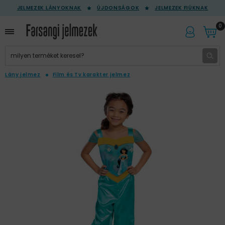
JELMEZEK LÁNYOKNAK
ÚJDONSÁGOK
JELMEZEK FIÚKNAK
0
Lány jelmez
Film és Tv karakter jelmez