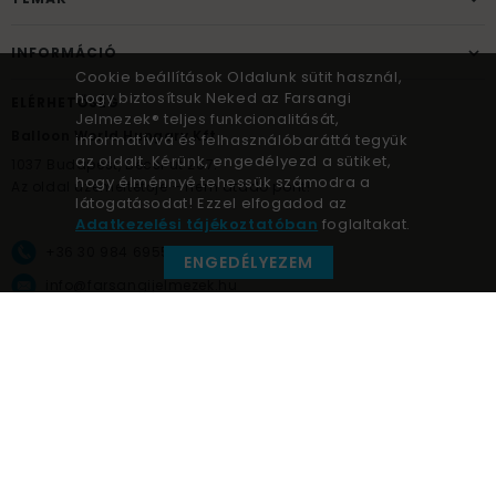
INFORMÁCIÓ
Cookie beállítások Oldalunk sütit használ,
hogy biztosítsuk Neked az Farsangi
ELÉRHETŐSÉG
Jelmezek® teljes funkcionalitását,
Balloon World Hungary Kft.
informatívvá és felhasználóbaráttá tegyük
az oldalt. Kérünk, engedélyezd a sütiket,
1037
Budapest,
Bécsi út 267.
hogy élménnyé tehessük számodra a
Az oldal üzemeltetője – nem átadó pont!
látogatásodat! Ezzel elfogadod az
Adatkezelési tájékoztatóban
foglaltakat.
+36 30 984 6955
ENGEDÉLYEZEM
info@farsangijelmezek.hu
UnnepekAruhaza
Farsangi jelmezek © a jelmez specialista