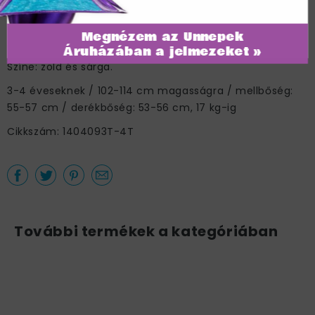
Zöld-Sárga Disney Aladdin Jázmin
Hercegnő Jelmez Kislányoknak - T2
Megnézem az Ünnepek
A jelmez tartalma: overál.
Áruházában a jelmezeket »
Színe: zöld és sárga.
3-4 éveseknek / 102-114 cm magasságra / mellbőség:
55-57 cm / derékbőség: 53-56 cm, 17 kg-ig
Cikkszám: 1404093T-4T
További termékek a kategóriában