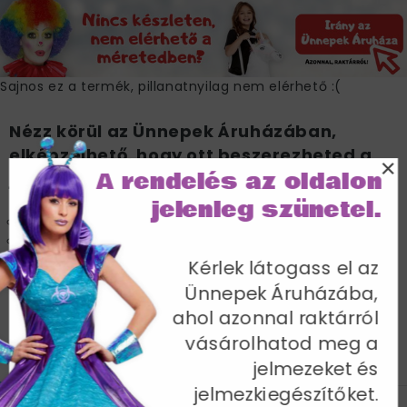
Sajnos ez a termék, pillanatnyilag nem elérhető :(
Nézz körül az Ünnepek Áruházában,
elképzelhető, hogy ott beszerezheted a
×
A rendelés az oldalon
jelmezt.
jelenleg szünetel.
Azonnal, raktárról!
Akár már másnapi kiszállítással :)
Kérlek látogass el az
Ünnepek Áruházába,
IRÁNY AZ ÜNNEPEK ÁRUHÁZA >>
ahol azonnal raktárról
vásárolhatod meg a
jelmezeket és
JELLEMZŐK
MÉRETTÁBLÁZAT
SZÁLLÍTÁS
jelmezkiegészítőket.