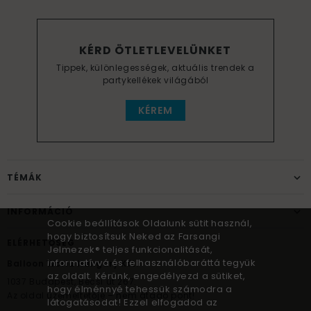
KÉRD ÖTLETLEVELÜNKET
Tippek, különlegességek, aktuális trendek a
partykellékek világából
KÉREM
TÉMÁK
INFORMÁCIÓ
Cookie beállítások Oldalunk sütit használ,
hogy biztosítsuk Neked az Farsangi
ELÉRHETŐSÉG
Jelmezek® teljes funkcionalitását,
informatívvá és felhasználóbaráttá tegyük
Balloon World Hungary Kft.
az oldalt. Kérünk, engedélyezd a sütiket,
1037
Budapest,
Bécsi út 267.
hogy élménnyé tehessük számodra a
Az oldal üzemeltetője – nem átadó pont!
látogatásodat! Ezzel elfogadod az