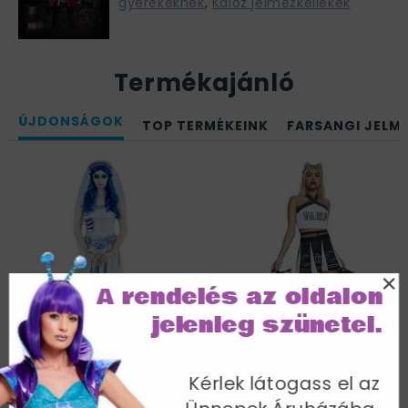
gyerekeknek
,
Kalóz jelmezkellékek
Termékajánló
ÚJDONSÁGOK
TOP TERMÉKEINK
FARSANGI JELM
×
A rendelés az oldalon
jelenleg szünetel.
Kérlek látogass el az
Fehér-Kék Halott
Fekete-Fehér Vámpír