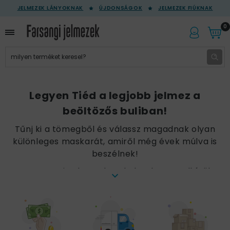
JELMEZEK LÁNYOKNAK
ÚJDONSÁGOK
JELMEZEK FIÚKNAK
0
Legyen Tiéd a legjobb jelmez a
beöltözős buliban!
Tűnj ki a tömegből és válassz magadnak olyan
különleges maskarát, amiről még évek múlva is
beszélnek!
A Farsangi Jelmezek webshopban rendkívül
izgalmas jelmezek várnak Rád. Itt mindent
megtalálsz, ami egy igazán utős beöltözős
partihoz kell. Legyen az farsangi mulatság, vagy
egy félelmetes Halloween buli.