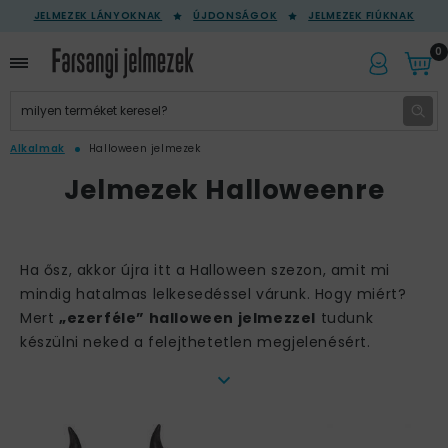
JELMEZEK LÁNYOKNAK
ÚJDONSÁGOK
JELMEZEK FIÚKNAK
0
Alkalmak
Halloween jelmezek
Jelmezek Halloweenre
Ha ősz, akkor újra itt a Halloween szezon, amit mi
mindig hatalmas lelkesedéssel várunk. Hogy miért?
Mert
„ezerféle” halloween jelmezzel
tudunk
készülni neked a felejthetetlen megjelenésért.
Színház az egész világ…
…amiben a farsang és a halloween minden évben a