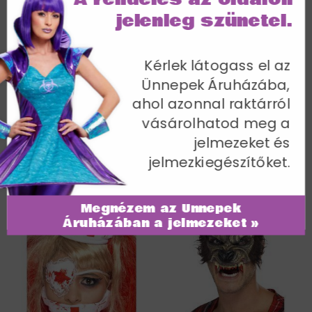
legfelejthetetlenebb résztvevő vagy házigazda.
jelenleg szünetel.
Kérlek látogass el az
Ünnepek Áruházába,
ahol azonnal raktárról
vásárolhatod meg a
jelmezeket és
jelmezkiegészítőket.
Műseb, sebhely
Folyékony latex
Megnézem az Ünnepek
Áruházában a jelmezeket »