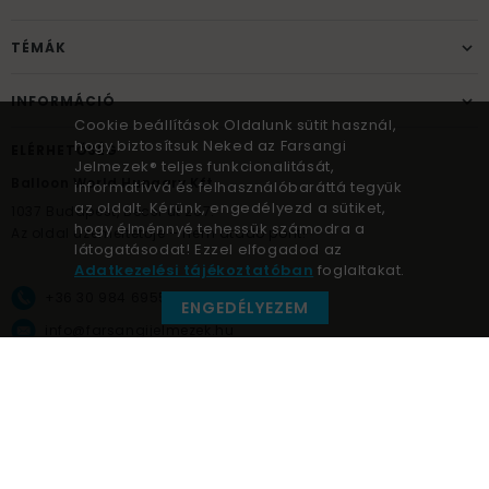
TÉMÁK
INFORMÁCIÓ
Cookie beállítások Oldalunk sütit használ,
hogy biztosítsuk Neked az Farsangi
ELÉRHETŐSÉG
Jelmezek® teljes funkcionalitását,
Balloon World Hungary Kft.
informatívvá és felhasználóbaráttá tegyük
az oldalt. Kérünk, engedélyezd a sütiket,
1037
Budapest,
Bécsi út 267.
hogy élménnyé tehessük számodra a
Az oldal üzemeltetője – nem átadó pont!
látogatásodat! Ezzel elfogadod az
Adatkezelési tájékoztatóban
foglaltakat.
+36 30 984 6955
ENGEDÉLYEZEM
info@farsangijelmezek.hu
UnnepekAruhaza
Farsangi jelmezek © a jelmez specialista