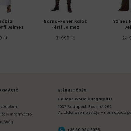
rábiai
Barna-Fehér Kalóz
Színes H
rfi Jelmez
Férfi Jelmez
Je
0 Ft
31 990 Ft
24 
ORMÁCIÓ
ELÉRHETŐSÉG
F
Balloon World Hungary Kft.
tvédelem
1037
Budapest,
Bécsi út 267.
Az oldal üzemeltetője – nem átadó p
lítási információ
hetőség
+36 30 984 6955