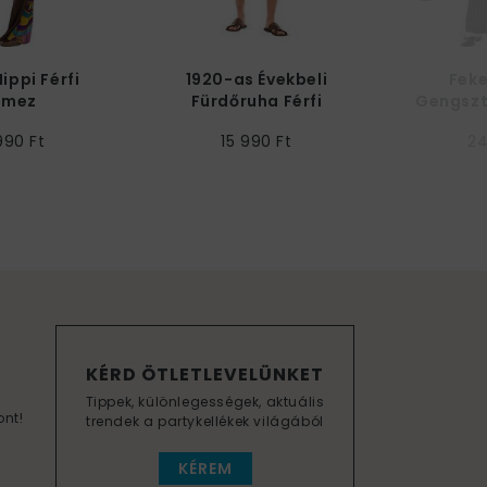
ippi Férfi
1920-as Évekbeli
Fek
lmez
Fürdőruha Férfi
Gengszt
Jelmez
J
990 Ft
15 990 Ft
24
KÉRD ÖTLETLEVELÜNKET
Tippek, különlegességek, aktuális
ont!
trendek a partykellékek világából
KÉREM