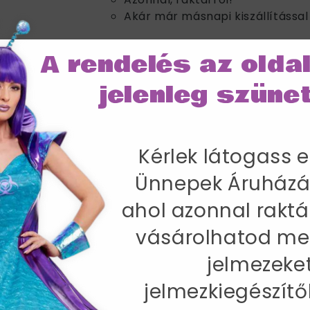
Akár már másnapi kiszállítással 
A rendelés az olda
IRÁNY AZ ÜN
jelenleg szünet
SZÁLLÍTÁS
Kérlek látogass e
 Fodrászat Jelmez Férfiaknak Zakóval, K
Ünnepek Áruházá
ahol azonnal raktá
kornyakkendő.
vásárolhatod me
jelmezeke
jelmezkiegészítő
-97 cm / Belső lábhossz 84 cm