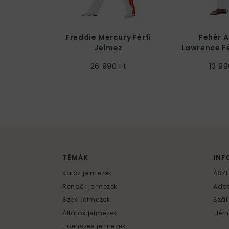
Freddie Mercury Férfi
Fehér A
Jelmez
Lawrence Fé
26 990 Ft
13 99
TÉMÁK
INF
Kalóz jelmezek
ÁSZ
Rendőr jelmezek
Ada
Szexi jelmezek
Szál
Állatos jelmezek
Elér
Licenszes jelmezek