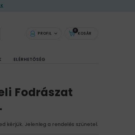
AK
0
PROFIL
KOSÁR
K
ELÉRHETŐSÉG
li Fodrászat
L
ed kérjük. Jelenleg a rendelés szünetel.