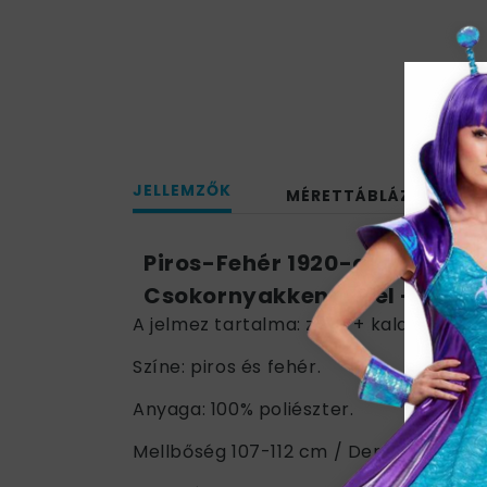
JELLEMZŐK
MÉRETTÁBLÁZAT
Piros-Fehér 1920-as Évekbeli
Csokornyakkendővel - L
A jelmez tartalma: zakó + kalap + cso
Színe: piros és fehér.
Anyaga: 100% poliészter.
Mellbőség 107-112 cm / Derékbőség 91