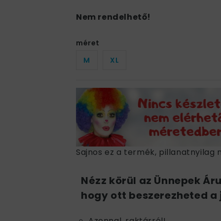
Nem rendelhető!
méret
M
XL
Sajnos ez a termék, pillanatnyilag 
Nézz körül az Ünnepek Ár
hogy ott beszerezheted a 
Azonnal, raktárról!