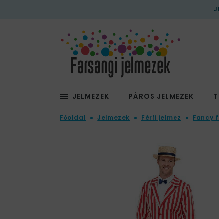
J
JELMEZEK
PÁROS JELMEZEK
T
Főoldal
Jelmezek
Férfi jelmez
Fancy f