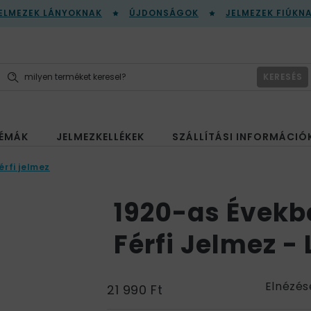
ELMEZEK LÁNYOKNAK
ÚJDONSÁGOK
JELMEZEK FIÚKN
KERESÉS
ÉMÁK
JELMEZKELLÉKEK
SZÁLLÍTÁSI INFORMÁCIÓ
érfi jelmez
1920-as Évekbe
Férfi Jelmez - 
Elnézés
21 990 Ft