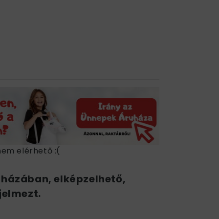
nem elérhető :(
uházában, elképzelhető,
jelmezt.