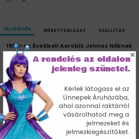
XS
M
JELLEMZŐK
MÉRETTÁBLÁZAT
SZÁLLÍTÁS
1980-as Évekbeli Aerobik Jelmez Nőknek
×
A jelmez tartalma: overál + fejpánt + csuklópánt.
A rendelés az oldalon
EU 36-38; Mellbőség 88-90 cm / Derékbőség 67-70 cm
jelenleg szünetel.
/ Csípőméret 94-97 cm / Belső lábhossz 82 cm
Cikkszám: 43196S
Kérlek látogass el az
Ünnepek Áruházába,
ahol azonnal raktárról
vásárolhatod meg a
jelmezeket és
További termékek a kategóriában
jelmezkiegészítőket.