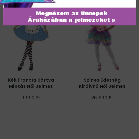
Megnézem az Ünnepek
Áruházában a jelmezeket »
Kék Francia Kártya
Színes Édesség
Mintás Női Jelmez
Királynő Női Jelmez
9 990 Ft
26 990 Ft