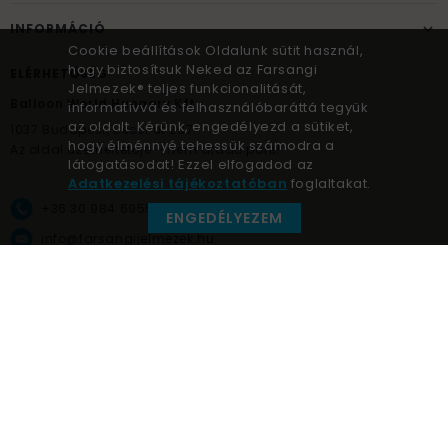
INFORMÁCIÓ
Cookie beállítások Oldalunk sütit használ,
hogy biztosítsuk Neked az Farsangi
ELÉRHETŐSÉG
Jelmezek® teljes funkcionalitását,
Balloon World Hungary Kft.
informatívvá és felhasználóbaráttá tegyük
az oldalt. Kérünk, engedélyezd a sütiket,
1037
Budapest,
Bécsi út 267.
hogy élménnyé tehessük számodra a
Az oldal üzemeltetője – nem átadó pont!
látogatásodat! Ezzel elfogadod az
Adatkezelési tájékoztatóban
foglaltakat.
+36 30 984 6955
ENGEDÉLYEZEM
info@farsangijelmezek.hu
UnnepekAruhaza
Farsangi jelmezek © a jelmez specialista