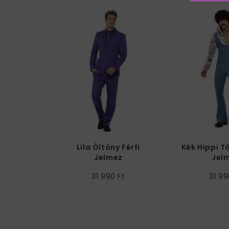
Lila Öltöny Férfi
Kék Hippi T
Jelmez
Jel
31 990 Ft
31 99