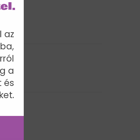
el.
l az
ba,
rról
g a
t és
ket.