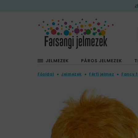
J
JELMEZEK
PÁROS JELMEZEK
T
Főoldal
Jelmezek
Férfi jelmez
Fancy f