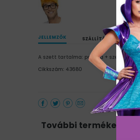
JELLEMZŐK
SZÁLLÍTÁS
A szett tartalma: paróka + szemüveg.
Cikkszám: 43680
További termékek a k