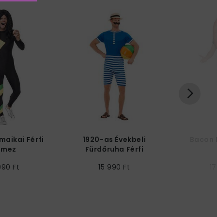
maikai Férfi
1920-as Évekbeli
Bacon 
lmez
Fürdőruha Férfi
Jelmez
990 Ft
15 990 Ft
17