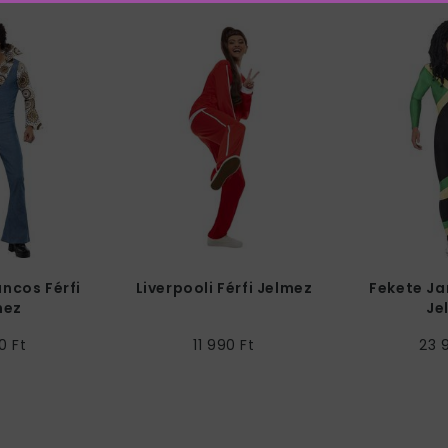
áncos Férfi
Liverpooli Férfi Jelmez
Fekete Ja
mez
Je
0 Ft
11 990 Ft
23 