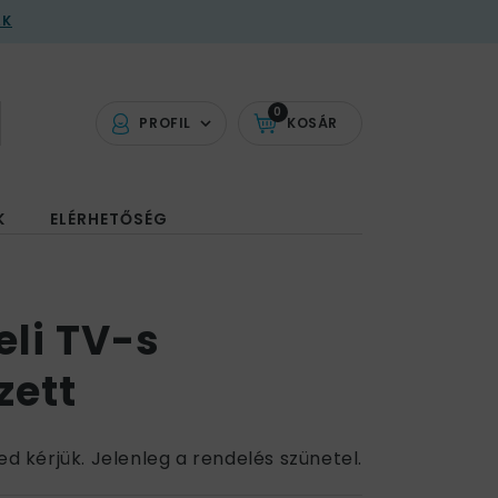
AK
0
PROFIL
KOSÁR
K
ELÉRHETŐSÉG
eli TV-s
zett
ed kérjük. Jelenleg a rendelés szünetel.