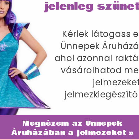
jelenleg szünet
Kérlek látogass e
Ünnepek Áruházá
ahol azonnal raktá
vásárolhatod me
jelmezeke
jelmezkiegészítő
Megnézem az Ünnepek
ategóriában
Áruházában a jelmezeket »