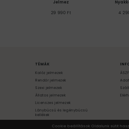
Jelmez
Nyakk
29 990 Ft
4 29
TÉMÁK
INF
Kalóz jelmezek
ÁSZ
Rendőr jelmezek
Ada
Szexi jelmezek
Szál
Állatos jelmezek
Elér
Licenszes jelmezek
Lánybúcsú és legénybúcsú
kellékek
Cookie beállítások Oldalunk sütit has