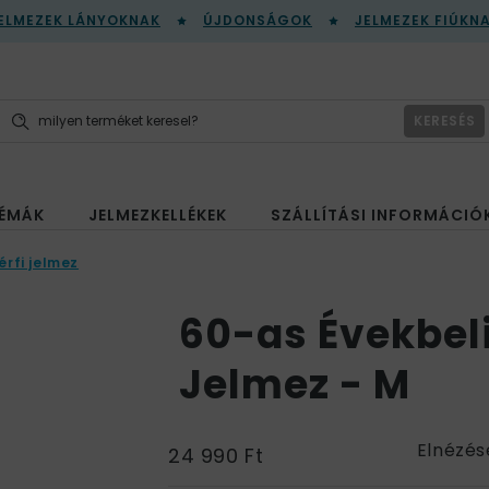
ELMEZEK LÁNYOKNAK
ÚJDONSÁGOK
JELMEZEK FIÚKN
KERESÉS
ÉMÁK
JELMEZKELLÉKEK
SZÁLLÍTÁSI INFORMÁCIÓ
érfi jelmez
60-as Évekbeli
Jelmez - M
Elnézés
24 990 Ft