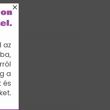
×
lon
el.
l az
ba,
rról
g a
t és
ket.