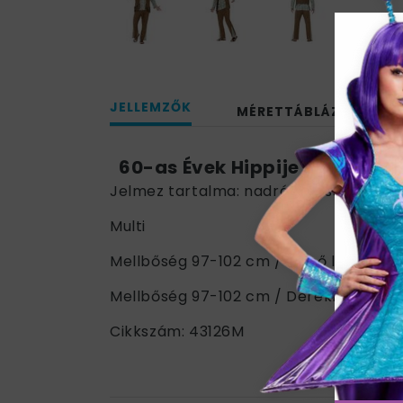
JELLEMZŐK
MÉRETTÁBLÁZAT
60-as Évek Hippije Férfi Jelm
Jelmez tartalma: nadrág, hosszú ujjú fe
Multi
Mellbőség 97-102 cm / Belső lábhossz
Mellbőség 97-102 cm / Derékbőség 81
Cikkszám: 43126M