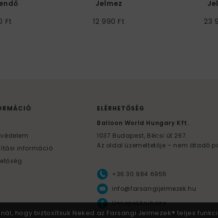
endő
Jelmez
Je
0 Ft
12 990 Ft
23 
ORMÁCIÓ
ELÉRHETŐSÉG
F
Balloon World Hungary Kft.
tvédelem
1037
Budapest,
Bécsi út 267.
Az oldal üzemeltetője – nem átadó p
lítási információ
hetőség
+36 30 984 6955
info@farsangijelmezek.hu
UnnepekAruhaza
znál, hogy biztosítsuk Neked az Farsangi Jelmezek® teljes funkci