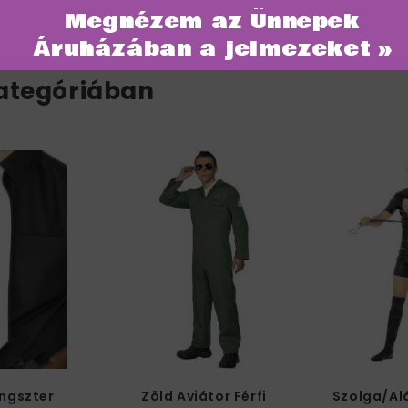
Megnézem az Ünnepek
Áruházában a jelmezeket »
ategóriában
ngszter
Zöld Aviátor Férfi
Szolga/Alá