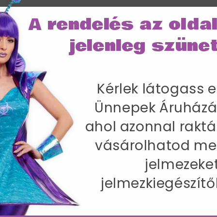
A rendelés az olda
jelenleg szünet
SZÁLLÍTÁS
Kérlek látogass e
ez - M
lső, mellény, nyaklánc és hajpánt.
Ünnepek Áruházá
ahol azonnal raktá
 83 cm
vásárolhatod me
-86 cm / Belső lábhossz 83 cm
jelmezeke
jelmezkiegészítő