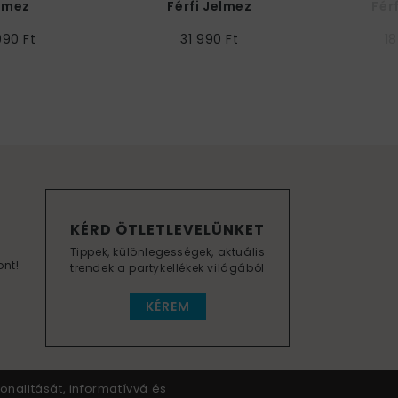
lmez
Férfi Jelmez
Fér
990 Ft
31 990 Ft
18
KÉRD ÖTLETLEVELÜNKET
Tippek, különlegességek, aktuális
ont!
trendek a partykellékek világából
KÉREM
onalitását, informatívvá és