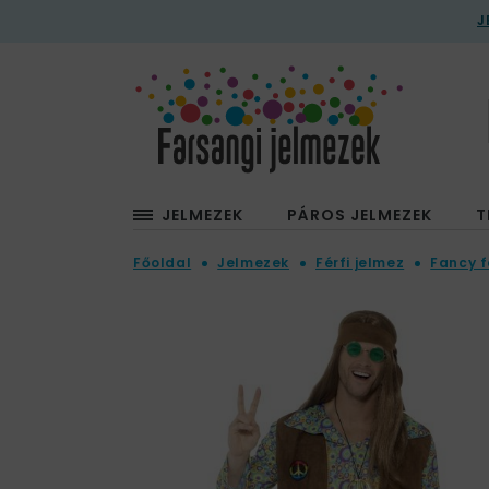
J
JELMEZEK
PÁROS JELMEZEK
T
Főoldal
Jelmezek
Férfi jelmez
Fancy f