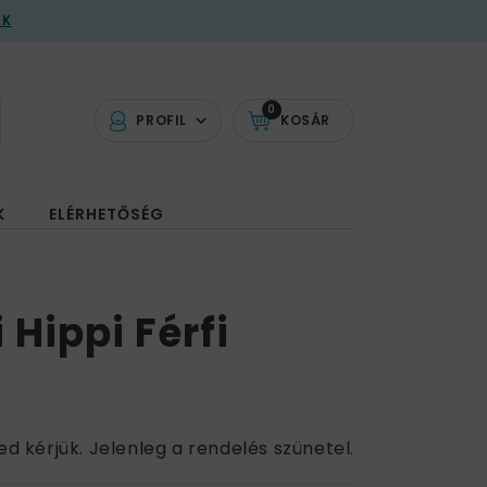
AK
0
PROFIL
KOSÁR
K
ELÉRHETŐSÉG
 Hippi Férfi
ed kérjük. Jelenleg a rendelés szünetel.