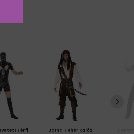
vetett Férfi
Barna-Fehér Kalóz
Panto