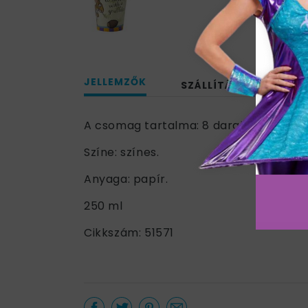
JELLEMZŐK
SZÁLLÍTÁS
A csomag tartalma: 8 darab pohár.
Színe: színes.
Anyaga: papír.
250 ml
Cikkszám: 51571