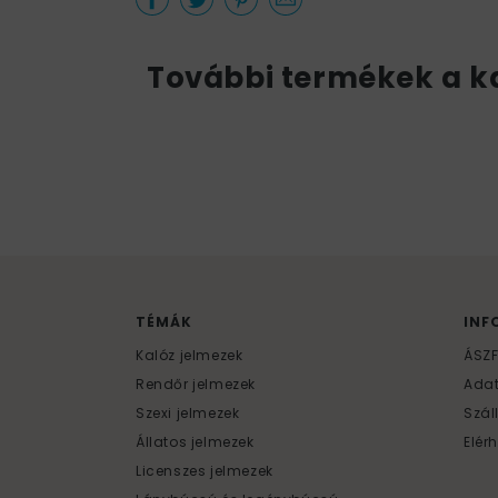
További termékek a k
TÉMÁK
INF
Kalóz jelmezek
ÁSZ
Rendőr jelmezek
Ada
Szexi jelmezek
Szál
Állatos jelmezek
Elér
Licenszes jelmezek