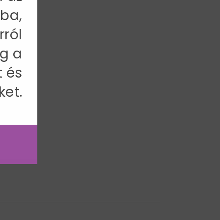
ba,
rról
g a
t és
ket.