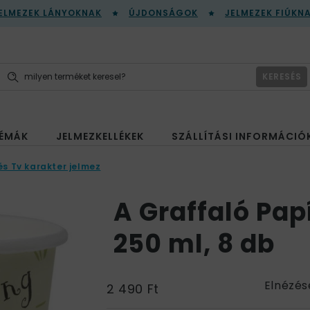
ELMEZEK LÁNYOKNAK
ÚJDONSÁGOK
JELMEZEK FIÚKN
KERESÉS
ÉMÁK
JELMEZKELLÉKEK
SZÁLLÍTÁSI INFORMÁCIÓ
és Tv karakter jelmez
A Graffaló Papí
250 ml, 8 db
Elnézés
2 490 Ft