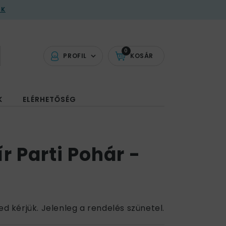
AK
0
PROFIL
KOSÁR
K
ELÉRHETŐSÉG
r Parti Pohár -
ed kérjük. Jelenleg a rendelés szünetel.