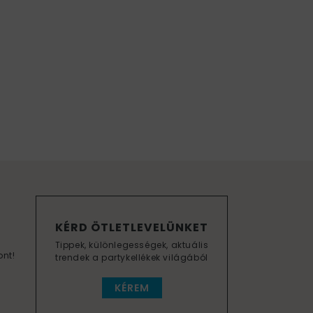
KÉRD ÖTLETLEVELÜNKET
Tippek, különlegességek, aktuális
ont!
trendek a partykellékek világából
KÉREM