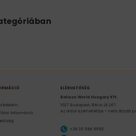
ategóriában
ORMÁCIÓ
ELÉRHETŐSÉG
F
Balloon World Hungary Kft.
tvédelem
1037
Budapest,
Bécsi út 267.
Az oldal üzemeltetője – nem átadó p
lítási információ
hetőség
+36 30 984 6955