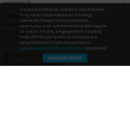
INFORMÁCIÓ
Cookie beállítások Oldalunk sütit használ,
hogy biztosítsuk Neked az Farsangi
ELÉRHETŐSÉG
Jelmezek® teljes funkcionalitását,
Balloon World Hungary Kft.
informatívvá és felhasználóbaráttá tegyük
az oldalt. Kérünk, engedélyezd a sütiket,
1037
Budapest,
Bécsi út 267.
hogy élménnyé tehessük számodra a
Az oldal üzemeltetője – nem átadó pont!
látogatásodat! Ezzel elfogadod az
Adatkezelési tájékoztatóban
foglaltakat.
+36 30 984 6955
ENGEDÉLYEZEM
info@farsangijelmezek.hu
UnnepekAruhaza
Farsangi jelmezek © a jelmez specialista