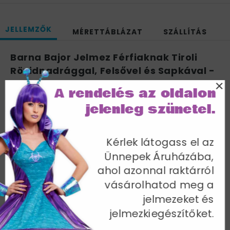
JELLEMZŐK
MÉRETTÁBLÁZAT
SZÁLLÍTÁS
Barna Bajor Jelmez Férfiaknak Tiroli
Rövidnadrággal, Felsővel és Sapkával -
×
XL
A rendelés az oldalon
Mellbőség 117-122 cm / Derékbőség 102-107 cm / Belső
jelenleg szünetel.
lábhossz 84 cm
Cikkszám: 30286XL
Kérlek látogass el az
Ünnepek Áruházába,
ahol azonnal raktárról
vásárolhatod meg a
jelmezeket és
További termékek a kategóriában
jelmezkiegészítőket.