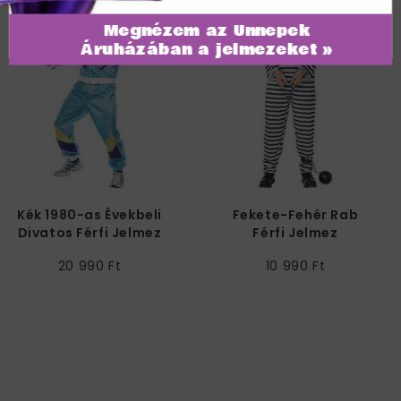
Megnézem az Ünnepek
Áruházában a jelmezeket »
Kék 1980-as Évekbeli
Fekete-Fehér Rab
Divatos Férfi Jelmez
Férfi Jelmez
20 990 Ft
10 990 Ft