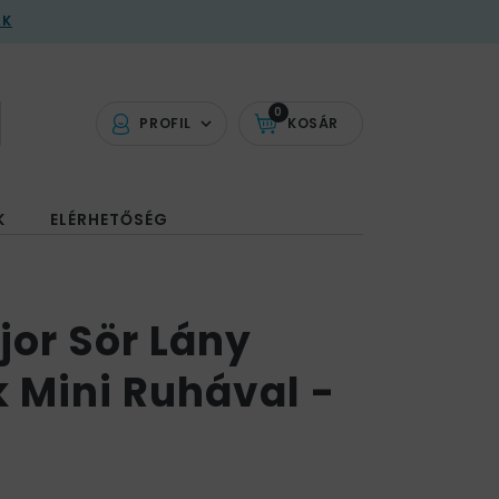
AK
0
PROFIL
KOSÁR
K
ELÉRHETŐSÉG
jor Sör Lány
 Mini Ruhával -