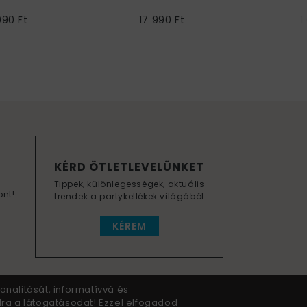
 Női Jelmez
990 Ft
17 990 Ft
1
KÉRD ÖTLETLEVELÜNKET
Tippek, különlegességek, aktuális
ont!
trendek a partykellékek világából
KÉREM
onalitását, informatívvá és
dra a látogatásodat! Ezzel elfogadod