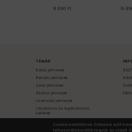
Jel
8 690 Ft
15 99
TÉMÁK
INF
Kalóz jelmezek
ÁSZ
Rendőr jelmezek
Ada
Szexi jelmezek
Szál
Állatos jelmezek
Elér
Licenszes jelmezek
Lánybúcsú és legénybúcsú
kellékek
Cookie beállítások Oldalunk sütit has
felhasználóbaráttá tegyük az oldalt.