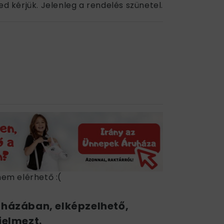
ed kérjük. Jelenleg a rendelés szünetel.
nem elérhető :(
uházában, elképzelhető,
jelmezt.