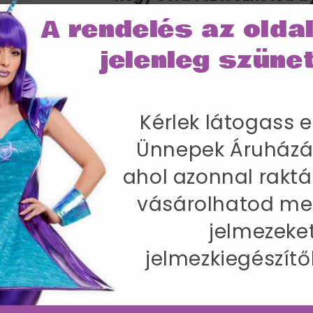
A rendelés az olda
Azonnal, raktárról!
Akár már másnapi kiszállítással 
jelenleg szünet
IRÁNY AZ ÜN
Kérlek látogass e
Ünnepek Áruházá
SZÁLLÍTÁS
ahol azonnal raktá
vásárolhatod me
elmez Nőknek Mini Ruhával és Köténnyel 
77 cm / Csípőméret 100-104 cm / Belső lábhossz 8
jelmezeke
jelmezkiegészítő