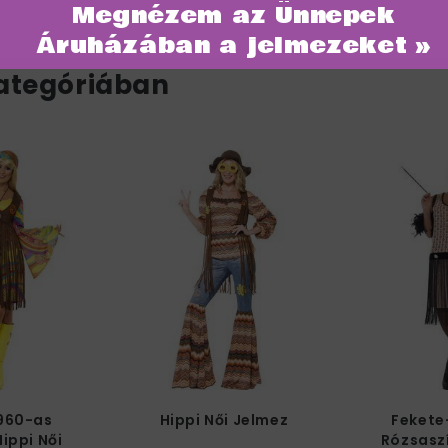
Megnézem az Ünnepek
Áruházában a jelmezeket »
ategóriában
1960-as
Hippi Női Jelmez
Fekete
Hippi Női
Rózsasz