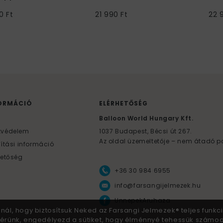
mez
Évekbeli
0 Ft
21 990 Ft
22 
ORMÁCIÓ
ELÉRHETŐSÉG
F
Balloon World Hungary Kft.
tvédelem
1037
Budapest,
Bécsi út 267.
Az oldal üzemeltetője – nem átadó p
lítási információ
hetőség
+36 30 984 6955
info@farsangijelmezek.hu
UnnepekAruhaza
znál, hogy biztosítsuk Neked az Farsangi Jelmezek® teljes funkci
 Kérünk, engedélyezd a sütiket, hogy élménnyé tehessük számo