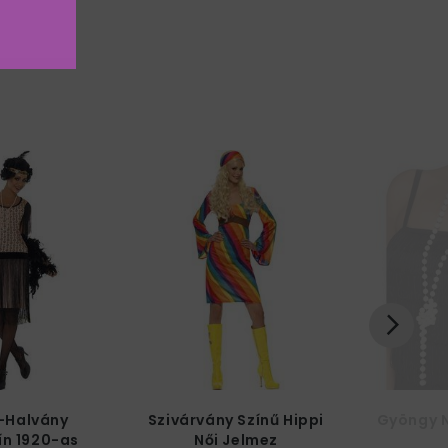
-Halvány
Szivárvány Színű Hippi
Gyöngy N
ín 1920-as
Női Jelmez