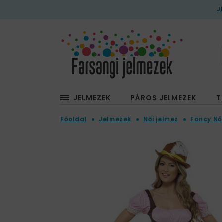
J
JELMEZEK
PÁROS JELMEZEK
T
Főoldal
Jelmezek
Női jelmez
Fancy Nő