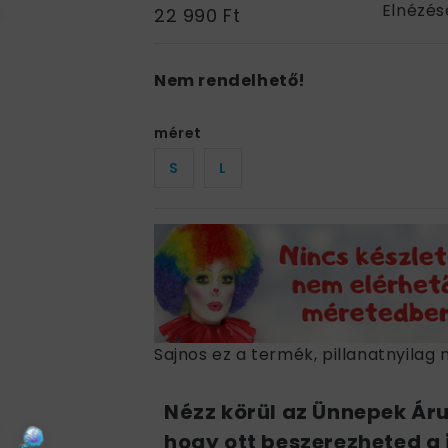
Elnézés
22 990 Ft
Nem rendelhető!
méret
S
L
Sajnos ez a termék, pillanatnyilag 
Nézz körül az Ünnepek Ár
hogy ott beszerezheted a 