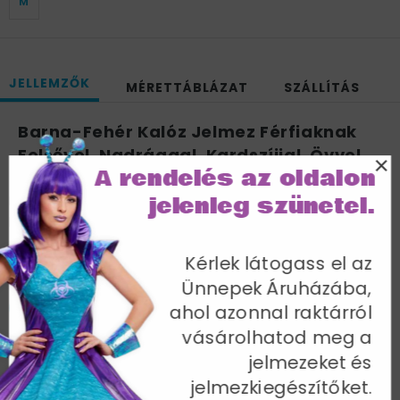
M
JELLEMZŐK
MÉRETTÁBLÁZAT
SZÁLLÍTÁS
Barna-Fehér Kalóz Jelmez Férfiaknak
Felsővel, Nadrággal, Kardszíjjal, Övvel
×
A rendelés az oldalon
és Fejkendővel - L
jelenleg szünetel.
Mellbőség 107-112 cm / Derékbőség 91-97 cm / Belső
lábhossz 84 cm
Cikkszám: 26224L
Kérlek látogass el az
Ünnepek Áruházába,
ahol azonnal raktárról
vásárolhatod meg a
jelmezeket és
További termékek a kategóriában
jelmezkiegészítőket.