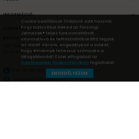
INFORMÁCIÓ
Cookie beállítások Oldalunk sütit használ,
hogy biztosítsuk Neked az Farsangi
ELÉRHETŐSÉG
Jelmezek® teljes funkcionalitását,
Balloon World Hungary Kft.
informatívvá és felhasználóbaráttá tegyük
az oldalt. Kérünk, engedélyezd a sütiket,
1037
Budapest,
Bécsi út 267.
hogy élménnyé tehessük számodra a
Az oldal üzemeltetője – nem átadó pont!
látogatásodat! Ezzel elfogadod az
Adatkezelési tájékoztatóban
foglaltakat.
+36 30 984 6955
ENGEDÉLYEZEM
info@farsangijelmezek.hu
UnnepekAruhaza
Farsangi jelmezek © a jelmez specialista