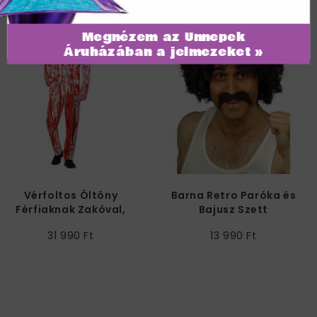
Megnézem az Ünnepek
Áruházában a jelmezeket »
Vérfoltos Öltöny
Barna Retro Paróka és
Férfiaknak Zakóval,
Bajusz Szett
Nadrággal és
31 990 Ft
13 990 Ft
Nyakkendővel - M