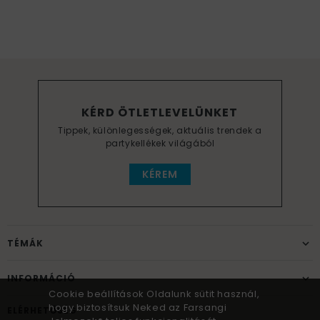
KÉRD ÖTLETLEVELÜNKET
Tippek, különlegességek, aktuális trendek a
partykellékek világából
KÉREM
TÉMÁK
INFORMÁCIÓ
Cookie beállítások Oldalunk sütit használ,
hogy biztosítsuk Neked az Farsangi
ELÉRHETŐSÉG