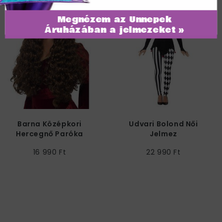
Megnézem az Ünnepek
Áruházában a jelmezeket »
Barna Középkori
Udvari Bolond Női
Hercegnő Paróka
Jelmez
16 990 Ft
22 990 Ft