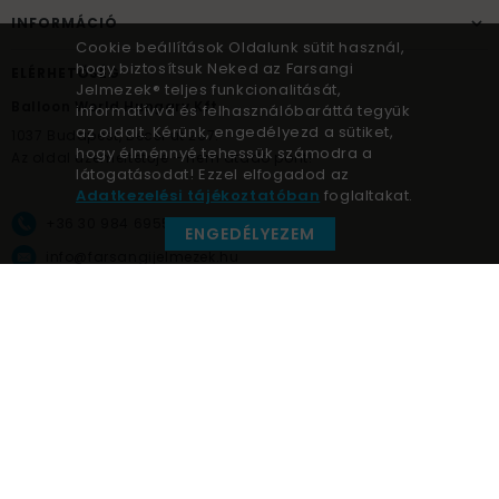
INFORMÁCIÓ
Cookie beállítások Oldalunk sütit használ,
hogy biztosítsuk Neked az Farsangi
ELÉRHETŐSÉG
Jelmezek® teljes funkcionalitását,
Balloon World Hungary Kft.
informatívvá és felhasználóbaráttá tegyük
az oldalt. Kérünk, engedélyezd a sütiket,
1037
Budapest,
Bécsi út 267.
hogy élménnyé tehessük számodra a
Az oldal üzemeltetője – nem átadó pont!
látogatásodat! Ezzel elfogadod az
Adatkezelési tájékoztatóban
foglaltakat.
+36 30 984 6955
ENGEDÉLYEZEM
info@farsangijelmezek.hu
UnnepekAruhaza
Farsangi jelmezek © a jelmez specialista