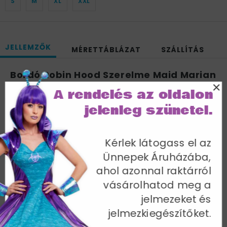
S
M
XL
XXL
JELLEMZŐK
MÉRETTÁBLÁZAT
SZÁLLÍTÁS
Bordó Robin Hood Szerelme Maid Marian
×
Jelmez Nőknek Ruhával és Fejdísszel - L
A rendelés az oldalon
Mellbőség 102-107 cm / Derékbőség 81-86 cm /
jelenleg szünetel.
Csípőméret 108-113 cm / Belső lábhossz 84 cm
Cikkszám: 30816L
Kérlek látogass el az
Ünnepek Áruházába,
ahol azonnal raktárról
vásárolhatod meg a
jelmezeket és
További termékek a kategóriában
jelmezkiegészítőket.