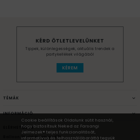
KÉRD ÖTLETLEVELÜNKET
Tippek, különlegességek, aktuális trendek a
partykellékek világából
KÉREM
TÉMÁK
INFORMÁCIÓ
Cookie beállítások Oldalunk sütit használ,
hogy biztosítsuk Neked az Farsangi
ELÉRHETŐSÉG
Jelmezek® teljes funkcionalitását,
Balloon World Hungary Kft.
informatívvá és felhasználóbaráttá tegyük