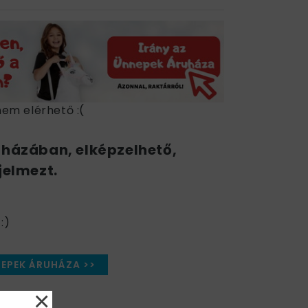
nem elérhető :(
uházában, elképzelhető,
jelmezt.
:)
NEPEK ÁRUHÁZA >>
×