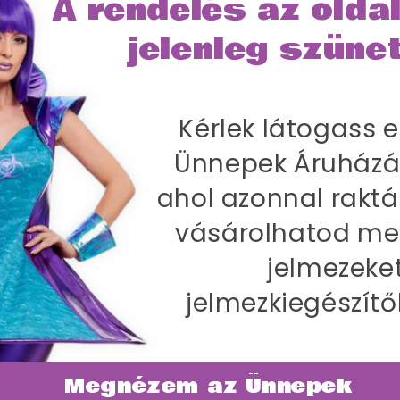
A rendelés az olda
jelenleg szünet
SZÁLLÍTÁS
Kérlek látogass e
Ünnepek Áruházá
 Halloweenre
akkendő.
ahol azonnal raktá
vásárolhatod me
jelmezeke
jelmezkiegészítő
Megnézem az Ünnepek