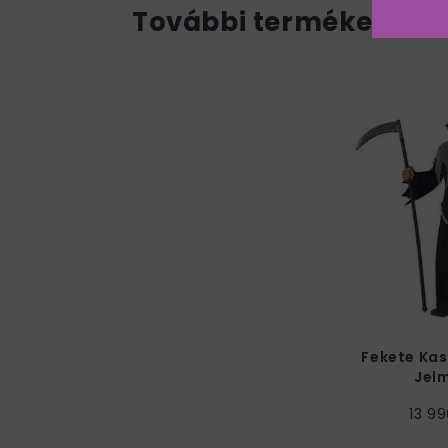
További termékek a k
Fekete Kas
Jel
13 99