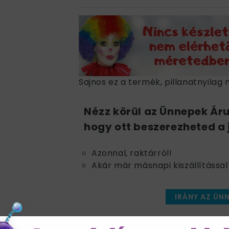
Sajnos ez a termék, pillanatnyilag 
Nézz körül az Ünnepek Ár
hogy ott beszerezheted a 
Azonnal, raktárról!
Akár már másnapi kiszállítással 
IRÁNY AZ ÜN