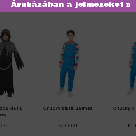
Áruházában a jelmezeket »
ategóriában
zás Kisfiú
Chucky Kisfiú Jelmez
Chucky Ki
mez
0 Ft
15 990 Ft
15 