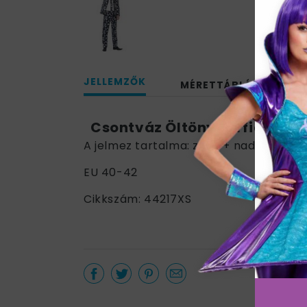
JELLEMZŐK
MÉRETTÁBLÁZAT
Csontváz Öltöny Férfiaknak
A jelmez tartalma: zakó + nadrág + ny
EU 40-42
Cikkszám: 44217XS