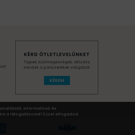
KÉRD ÖTLETLEVELÜNKET
Tippek, különlegességek, aktuális
ont!
trendek a partykellékek világából
KÉREM
onalitását, informatívvá és
dra a látogatásodat! Ezzel elfogadod