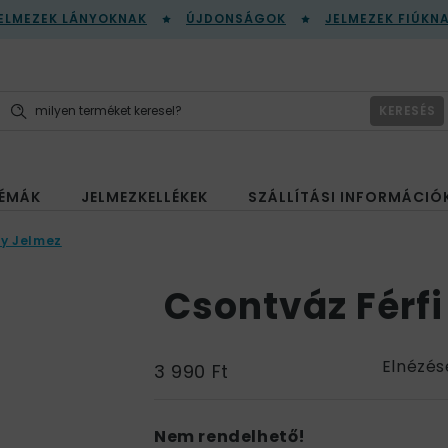
ELMEZEK LÁNYOKNAK
ÚJDONSÁGOK
JELMEZEK FIÚKN
KERESÉS
ÉMÁK
JELMEZKELLÉKEK
SZÁLLÍTÁSI INFORMÁCIÓ
cy Jelmez
Csontváz Férfi
Elnézés
3 990 Ft
Nem rendelhető!