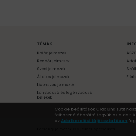
TÉMÁK
INF
Kalóz jelmezek
ÁSZ
Rendőr jelmezek
Ada
Szexi jelmezek
Szál
Állatos jelmezek
Elér
Licenszes jelmezek
Lánybúcsú és legénybúcsú
kellékek
Cookie beállítások Oldalunk sütit has
felhasználóbaráttá tegyük az oldalt.
az
Adatkezelési tájékoztatóban
fogl
Farsangi jelmezek © a jelmez specialista