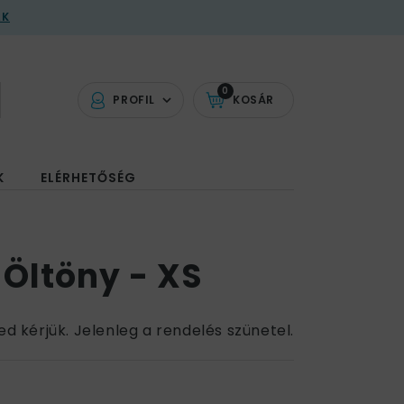
AK
0
PROFIL
KOSÁR
K
ELÉRHETŐSÉG
 Öltöny - XS
ed kérjük. Jelenleg a rendelés szünetel.