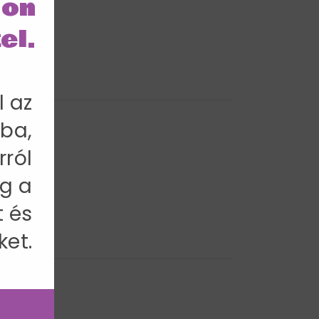
lon
el.
l az
ba,
rról
g a
t és
ket.