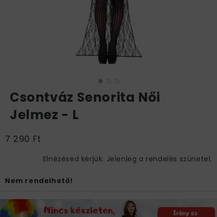
Csontváz Senorita Női
Jelmez - L
7 290 Ft
Elnézésed kérjük. Jelenleg a rendelés szünetel.
Nem rendelhető!