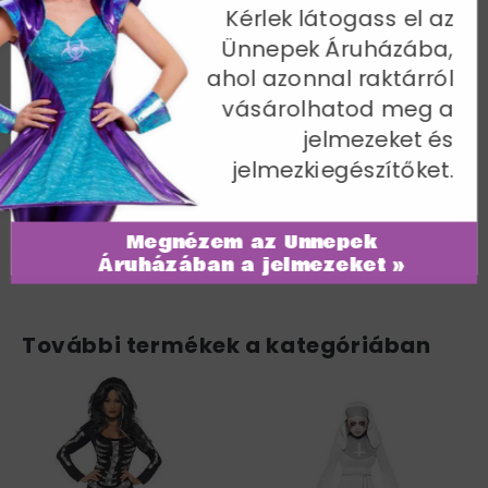
Kérlek látogass el az
A jelmez tartalma: felső + szoknya + hajpánt + latex
Ünnepek Áruházába,
maszk.
ahol azonnal raktárról
Piros
vásárolhatod meg a
EU 44-46; Mellbőség 102-107 cm / Derékbőség 81-86 cm
jelmezeket és
/ Csípőméret 108-113 cm / Belső lábhossz 84 cm
jelmezkiegészítőket.
Cikkszám: 43737L
Megnézem az Ünnepek
Áruházában a jelmezeket »
További termékek a kategóriában