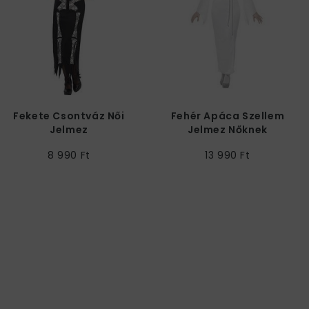
Fekete Csontváz Női
Fehér Apáca Szellem
Jelmez
Jelmez Nőknek
Ruhával, Övvel és
8 990 Ft
13 990 Ft
Fejfedővel