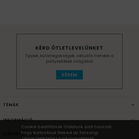
KÉRD ÖTLETLEVELÜNKET
Tippek, különlegességek, aktuális trendek a
partykellékek világából
KÉREM
TÉMÁK
INFORMÁCIÓ
Cookie beállítások Oldalunk sütit használ,
hogy biztosítsuk Neked az Farsangi
ELÉRHETŐSÉG
Jelmezek® teljes funkcionalitását,