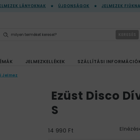
ELMEZEK LÁNYOKNAK
ÚJDONSÁGOK
JELMEZEK FIÚKN
KERESÉS
ÉMÁK
JELMEZKELLÉKEK
SZÁLLÍTÁSI INFORMÁCIÓ
i Jelmez
Ezüst Disco Dí
S
Elnézés
14 990 Ft