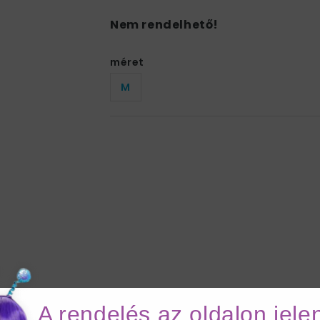
Nem rendelhető!
méret
M
A rendelés az oldalon jele