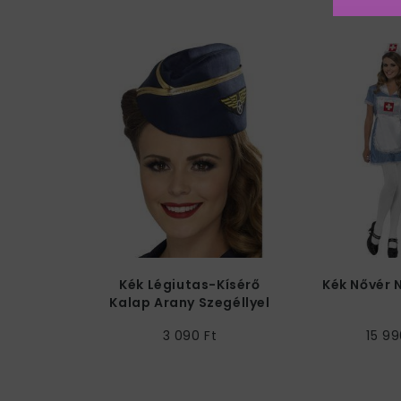
Kék Légiutas-Kísérő
Kék Nővér 
Kalap Arany Szegéllyel
3 090 Ft
15 99