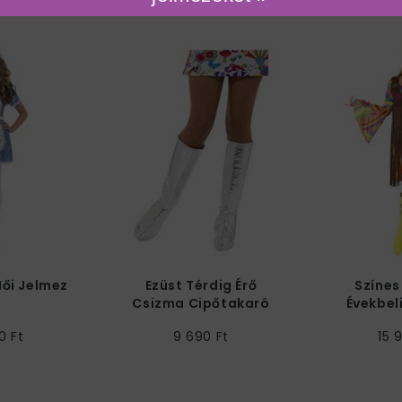
Női Jelmez
Ezüst Térdig Érő
Színes
Csizma Cipőtakaró
Évekbeli
Je
0 Ft
9 690 Ft
15 