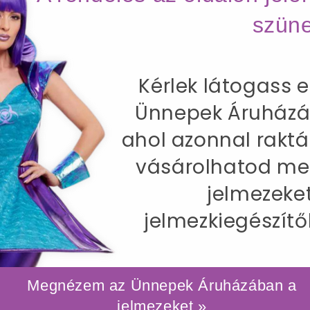
szüne
Kérlek látogass e
SZÁLLÍTÁS
Ünnepek Áruházá
z Nőknek Overállal - S
ahol azonnal raktá
70 cm / Csípőméret 94-97 cm / Belső lábhossz 82 
vásárolhatod me
jelmezeke
jelmezkiegészítő
Megnézem az Ünnepek Áruházában a
ategóriában
jelmezeket »