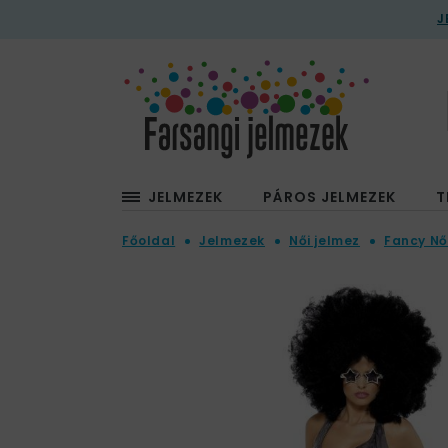
J
JELMEZEK
PÁROS JELMEZEK
T
Főoldal
Jelmezek
Női jelmez
Fancy Nő