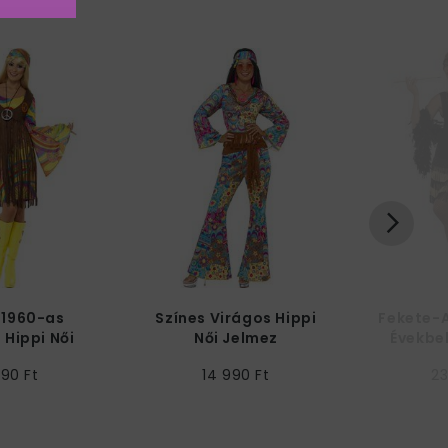
 1960-as
Színes Virágos Hippi
Fekete-
 Hippi Női
Női Jelmez
Évekbel
lmez
990 Ft
14 990 Ft
23