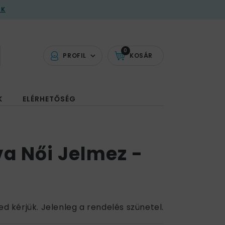
AK
0
PROFIL
KOSÁR
K
ELÉRHETŐSÉG
va Női Jelmez -
ed kérjük. Jelenleg a rendelés szünetel.