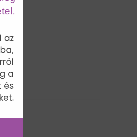
tel.
l az
ba,
rról
cm
g a
t és
ket.