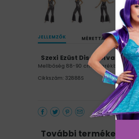
JELLEMZŐK
MÉRETTÁBLÁZAT
Szexi Ezüst Disco Díva Jelme
Mellbőség 88-90 cm / Derékbőség 67-
Cikkszám: 32888S
További termékek a k