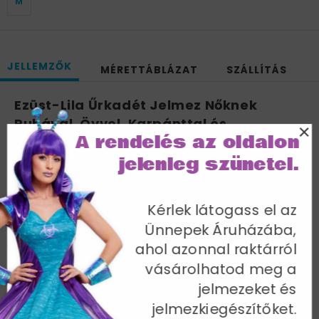
M
JELLEMZŐK
MÉRETTÁBLÁZAT
SZÁLLÍTÁS
Ezüst-Lila Űrkadét Jelmez Nőknek
Ruhával, Övvel, Karpánttal és
×
A rendelés az oldalon
Csizmaszárral - S
jelenleg szünetel.
Mellbőség 88-90 cm / Derékbőség 67-70 cm /
Csípőméret 94-97 cm / Belső lábhossz 82 cm
Cikkszám: 33469S
Kérlek látogass el az
Ünnepek Áruházába,
ahol azonnal raktárról
vásárolhatod meg a
jelmezeket és
További termékek a kategóriában
jelmezkiegészítőket.