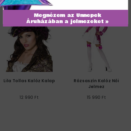
Megnézem az Ünnepek
Áruházában a jelmezeket »
Lila Tollas Kalóz Kalap
Rózsaszín Kalóz Női
Jelmez
12 990 Ft
15 990 Ft