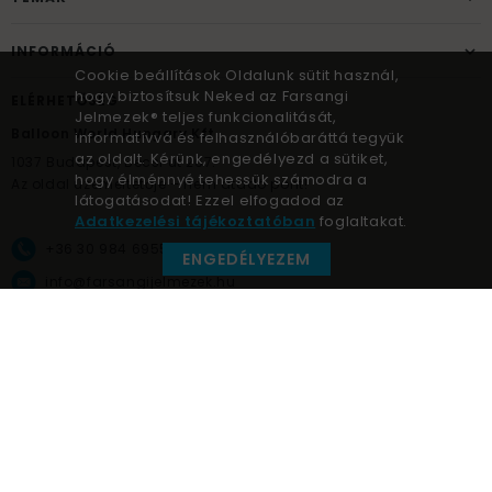
INFORMÁCIÓ
Cookie beállítások Oldalunk sütit használ,
hogy biztosítsuk Neked az Farsangi
ELÉRHETŐSÉG
Jelmezek® teljes funkcionalitását,
Balloon World Hungary Kft.
informatívvá és felhasználóbaráttá tegyük
az oldalt. Kérünk, engedélyezd a sütiket,
1037
Budapest,
Bécsi út 267.
hogy élménnyé tehessük számodra a
Az oldal üzemeltetője – nem átadó pont!
látogatásodat! Ezzel elfogadod az
Adatkezelési tájékoztatóban
foglaltakat.
+36 30 984 6955
ENGEDÉLYEZEM
info@farsangijelmezek.hu
UnnepekAruhaza
Farsangi jelmezek © a jelmez specialista