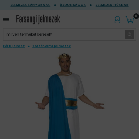
JELMEZEK LÁNYOKNAK
ÚJDONSÁGOK
JELMEZEK FIÚKNAK
0
Férfi jelmez
Történelmi jelmezek