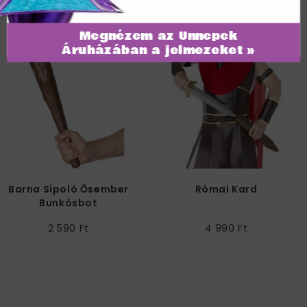
Megnézem az Ünnepek
Áruházában a jelmezeket »
Barna Sípoló Ősember
Római Kard
Bunkósbot
2 590 Ft
4 990 Ft