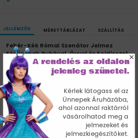
M
JELLEMZŐK
MÉRETTÁBLÁZAT
SZÁLLÍTÁS
Fehér-Kék Római Szenátor Jelmez
Férfiaknak Ruhával, Övvel és Fejdísszel
×
A rendelés az oldalon
- L
jelenleg szünetel.
Mellbőség 107-112 cm / Derékbőség 91-97 cm / Belső
lábhossz 84 cm
Cikkszám: 30644L
Kérlek látogass el az
Ünnepek Áruházába,
ahol azonnal raktárról
vásárolhatod meg a
jelmezeket és
További termékek a kategóriában
jelmezkiegészítőket.