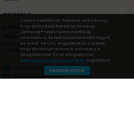
INFORMÁCIÓ
Cookie beállítások Oldalunk sütit használ,
hogy biztosítsuk Neked az Farsangi
ELÉRHETŐSÉG
Jelmezek® teljes funkcionalitását,
Balloon World Hungary Kft.
informatívvá és felhasználóbaráttá tegyük
az oldalt. Kérünk, engedélyezd a sütiket,
1037
Budapest,
Bécsi út 267.
hogy élménnyé tehessük számodra a
Az oldal üzemeltetője – nem átadó pont!
látogatásodat! Ezzel elfogadod az
Adatkezelési tájékoztatóban
foglaltakat.
+36 30 984 6955
ENGEDÉLYEZEM
info@farsangijelmezek.hu
UnnepekAruhaza
Farsangi jelmezek © a jelmez specialista