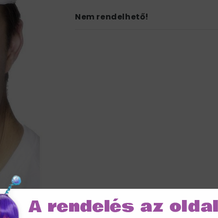
Nem rendelhető!
A rendelés az olda