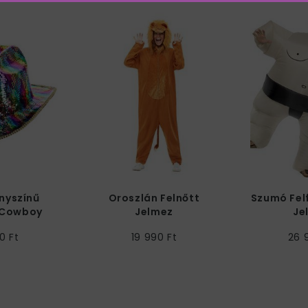
nyszínű
Oroszlán Felnőtt
Szumó Felf
s Cowboy
Jelmez
Je
ap
0 Ft
19 990 Ft
26 