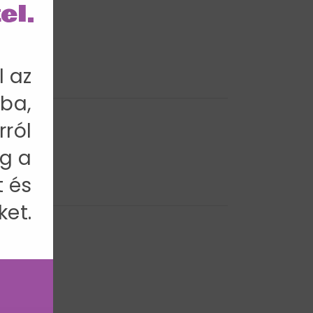
el.
l az
ba,
rról
g a
t és
ket.