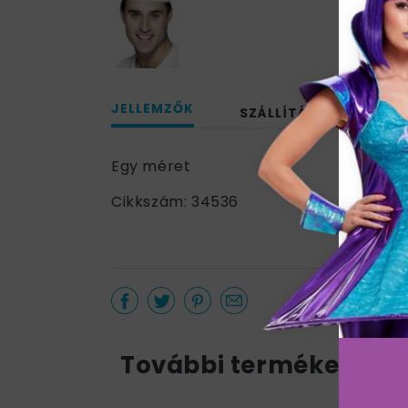
JELLEMZŐK
SZÁLLÍTÁS
Egy méret
Cikkszám: 34536
További termékek a k