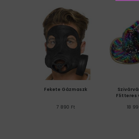
Fekete Gázmaszk
Szivárvá
Flittere
Kal
7 890 Ft
18 99