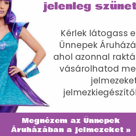
jelenleg szünet
Kérlek látogass e
Ünnepek Áruházá
ahol azonnal raktá
vásárolhatod me
jelmezeke
jelmezkiegészítő
Megnézem az Ünnepek
ategóriában
Áruházában a jelmezeket »