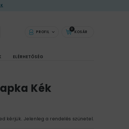
AK
0
PROFIL
KOSÁR
K
ELÉRHETŐSÉG
Sapka Kék
ed kérjük. Jelenleg a rendelés szünetel.