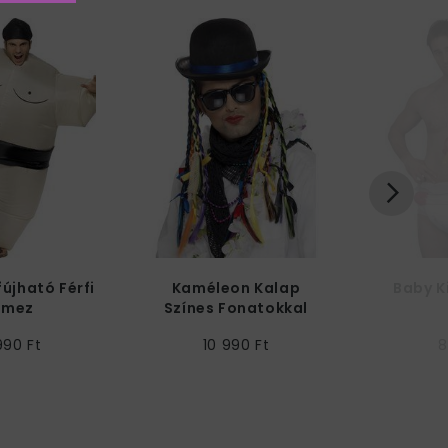
újható Férfi
Kaméleon Kalap
Baby K
lmez
Színes Fonatokkal
990 Ft
10 990 Ft
8