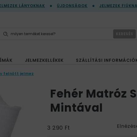
ELMEZEK LÁNYOKNAK
ÚJDONSÁGOK
JELMEZEK FIÚKN
KERESÉS
ÉMÁK
JELMEZKELLÉKEK
SZÁLLÍTÁSI INFORMÁCIÓ
y felnőtt jelmez
Fehér Matróz 
Mintával
Elnézés
3 290 Ft