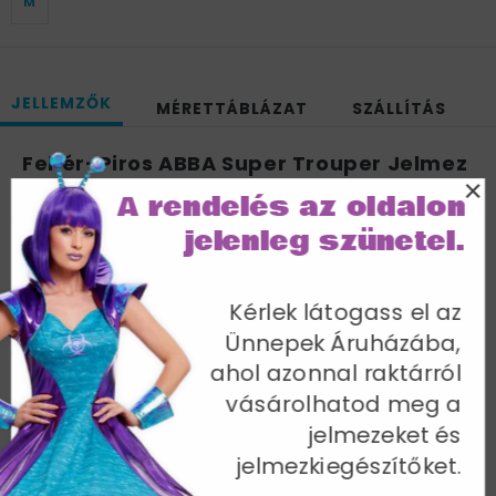
M
JELLEMZŐK
MÉRETTÁBLÁZAT
SZÁLLÍTÁS
Fehér-Piros ABBA Super Trouper Jelmez
×
Férfiaknak Inggel és Nadrággal - L
A rendelés az oldalon
Mellbőség 102-107 cm / Derékbőség 81-86 cm /
jelenleg szünetel.
Csípőbőség 108-113 cm / Belső lábhossz 84 cm
Cikkszám: 33496L
Kérlek látogass el az
Ünnepek Áruházába,
ahol azonnal raktárról
vásárolhatod meg a
jelmezeket és
További termékek a kategóriában
jelmezkiegészítőket.