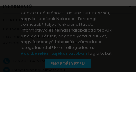
INFORMÁCIÓ
Cookie beállítások Oldalunk sütit használ,
hogy biztosítsuk Neked az Farsangi
ELÉRHETŐSÉG
Jelmezek® teljes funkcionalitását,
Balloon World Hungary Kft.
informatívvá és felhasználóbaráttá tegyük
az oldalt. Kérünk, engedélyezd a sütiket,
1037
Budapest,
Bécsi út 267.
hogy élménnyé tehessük számodra a
Az oldal üzemeltetője – nem átadó pont!
látogatásodat! Ezzel elfogadod az
Adatkezelési tájékoztatóban
foglaltakat.
+36 30 984 6955
ENGEDÉLYEZEM
info@farsangijelmezek.hu
UnnepekAruhaza
Farsangi jelmezek © a jelmez specialista