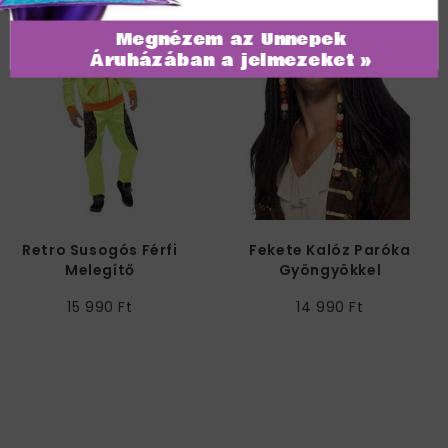
Megnézem az Ünnepek
Áruházában a jelmezeket »
Retro Susogós Férfi
Fekete Kalóz Paróka
Melegítő
Gyöngyökkel
15 990 Ft
14 990 Ft