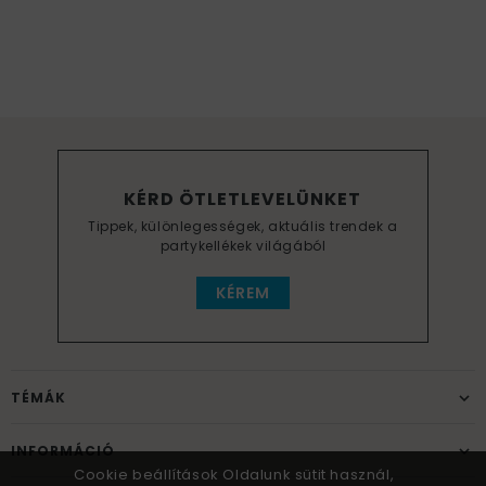
KÉRD ÖTLETLEVELÜNKET
Tippek, különlegességek, aktuális trendek a
partykellékek világából
KÉREM
TÉMÁK
INFORMÁCIÓ
Cookie beállítások Oldalunk sütit használ,