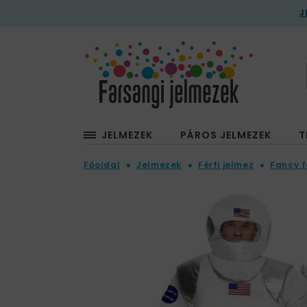
J
JELMEZEK
PÁROS JELMEZEK
T
Főoldal
Jelmezek
Férfi jelmez
Fancy f