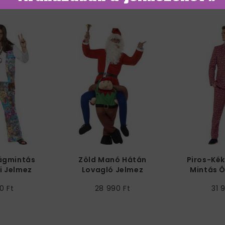
rágmintás
Zöld Manó Hátán
Piros-Kék
fi Jelmez
Lovagló Jelmez
Mintás Ö
Férfiaknak
Je
0 Ft
28 990 Ft
31 