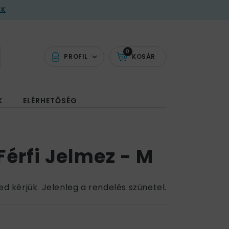
AK
0
PROFIL
KOSÁR
K
ELÉRHETŐSÉG
Férfi Jelmez - M
ed kérjük. Jelenleg a rendelés szünetel.