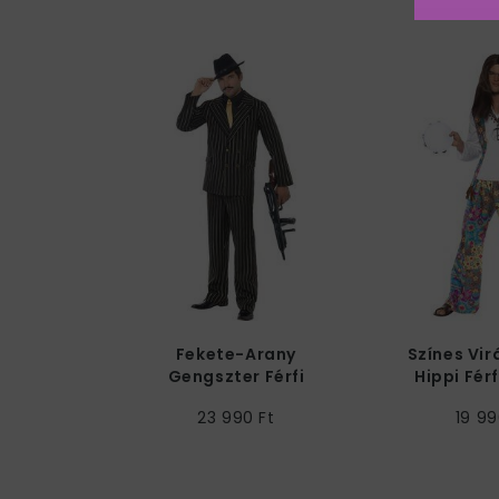
Fekete-Arany
Színes Vi
Gengszter Férfi
Hippi Fér
Jelmez
23 990 Ft
19 99