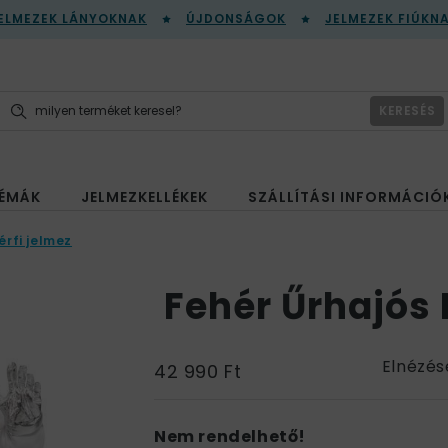
ELMEZEK LÁNYOKNAK
ÚJDONSÁGOK
JELMEZEK FIÚKN
KERESÉS
ÉMÁK
JELMEZKELLÉKEK
SZÁLLÍTÁSI INFORMÁCIÓ
érfi jelmez
Fehér Űrhajós 
Elnézés
42 990 Ft
Nem rendelhető!