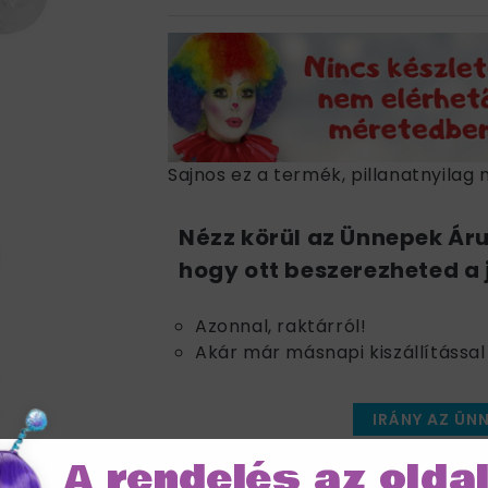
Sajnos ez a termék, pillanatnyilag 
Nézz körül az Ünnepek Ár
hogy ott beszerezheted a 
Azonnal, raktárról!
Akár már másnapi kiszállítással 
IRÁNY AZ ÜN
A rendelés az olda