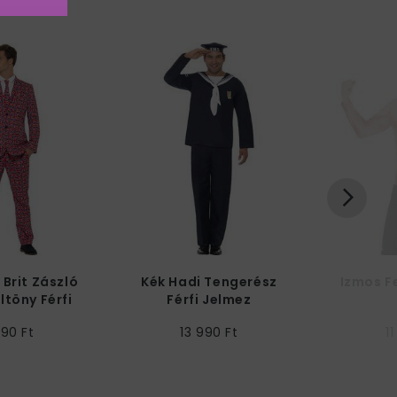
 Brit Zászló
Kék Hadi Tengerész
Izmos Fe
ltöny Férfi
Férfi Jelmez
lmez
990 Ft
13 990 Ft
1