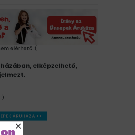
nem elérhető :(
uházában, elképzelhető,
jelmezt.
:)
NEPEK ÁRUHÁZA >>
×
lon