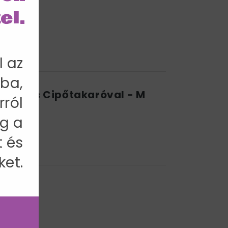
el.
l az
ba,
yűvel és Cipőtakaróval - M
rról
g a
t és
ket.