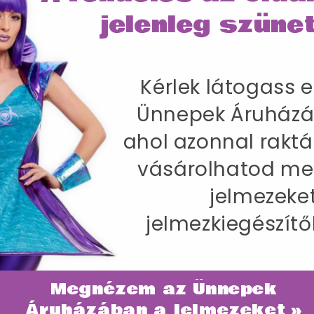
jelenleg szünet
Kérlek látogass e
SZÁLLÍTÁS
Ünnepek Áruházá
nak Felsővel, Nadrággal, Sisakkal, Keszt
ahol azonnal raktá
-86 cm / Belső lábhossz 83 cm
vásárolhatod me
jelmezeke
jelmezkiegészítő
Megnézem az Ünnepek
ategóriában
Áruházában a jelmezeket »