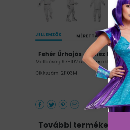
JELLEMZŐK
MÉRETTÁBLÁZAT
Fehér Űrhajós Jelmez Férfiak
Mellbőség 97-102 cm / Derékbőség 81
Cikkszám: 21103M
További termékek a k