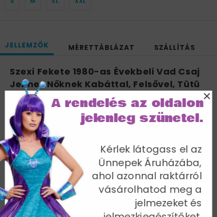
S
M
XL
XXL
JELLEMZŐK
MÉRETTÁBLÁZAT
SZÁLLÍTÁS
Szexi Fekete 1980-as Évekbeli Vad Csaj
Jelmez Nőknek Kabáttal, Felsővel, Tütü
×
Szoknyával, Leggings-zel, Kesztyűvel és
A rendelés az oldalon
Fejpánttal - L
jelenleg szünetel.
Mellbőség 102-107 cm / Derékbőség 81-86 cm /
Csípőméret 108-113 cm / Belső lábhossz 84 cm
Kérlek látogass el az
Cikkszám: 36233L
Ünnepek Áruházába,
ahol azonnal raktárról
vásárolhatod meg a
jelmezeket és
jelmezkiegészítőket.