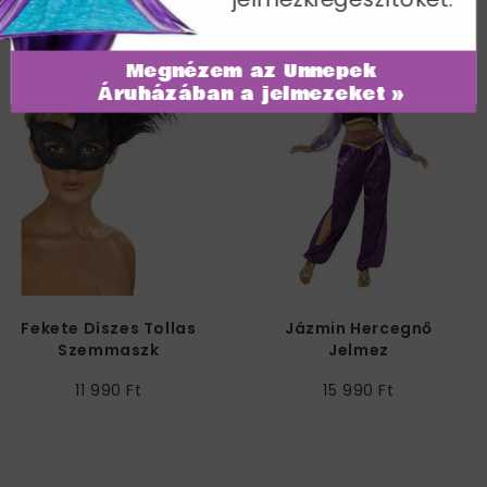
További termékek a kategóriában
Megnézem az Ünnepek
Áruházában a jelmezeket »
Fekete Díszes Tollas
Jázmin Hercegnő
Szemmaszk
Jelmez
11 990 Ft
15 990 Ft