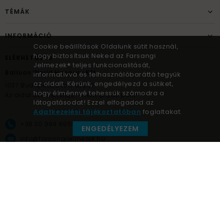
TÉMÁK
INFORMÁCIÓ
Cookie beállítások Oldalunk sütit használ,
hogy biztosítsuk Neked az Farsangi
ELÉRHETŐSÉG
Jelmezek® teljes funkcionalitását,
Balloon World Hungary Kft.
informatívvá és felhasználóbaráttá tegyük
az oldalt. Kérünk, engedélyezd a sütiket,
1037
Budapest,
Bécsi út 267.
hogy élménnyé tehessük számodra a
Az oldal üzemeltetője – nem átadó pont!
látogatásodat! Ezzel elfogadod az
Adatkezelési tájékoztatóban
foglaltakat.
+36 30 984 6955
ENGEDÉLYEZEM
info@farsangijelmezek.hu
UnnepekAruhaza
Farsangi jelmezek © a jelmez specialista