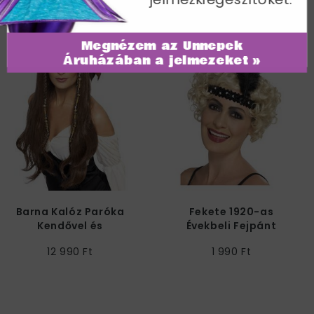
További termékek a kategóriában
Megnézem az Ünnepek
Áruházában a jelmezeket »
Barna Kalóz Paróka
Fekete 1920-as
Kendővel és
Évekbeli Fejpánt
Gyöngyökkel
Tollakkal
12 990 Ft
1 990 Ft