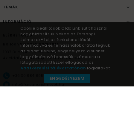
TÉMÁK
INFORMÁCIÓ
Cookie beállítások Oldalunk sütit használ,
hogy biztosítsuk Neked az Farsangi
ELÉRHETŐSÉG
Jelmezek® teljes funkcionalitását,
Balloon World Hungary Kft.
informatívvá és felhasználóbaráttá tegyük
az oldalt. Kérünk, engedélyezd a sütiket,
1037
Budapest,
Bécsi út 267.
hogy élménnyé tehessük számodra a
Az oldal üzemeltetője – nem átadó pont!
látogatásodat! Ezzel elfogadod az
Adatkezelési tájékoztatóban
foglaltakat.
+36 30 984 6955
ENGEDÉLYEZEM
info@farsangijelmezek.hu
UnnepekAruhaza
Farsangi jelmezek © a jelmez specialista