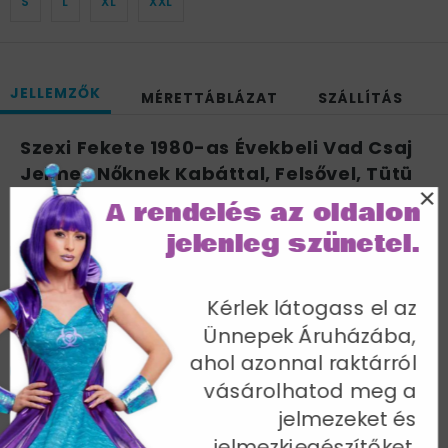
S
L
XL
XXL
JELLEMZŐK
MÉRETTÁBLÁZAT
SZÁLLÍTÁS
Szexi Fekete 1980-as Évekbeli Vad Csaj
Jelmez Nőknek Kabáttal, Felsővel, Tütü
×
Szoknyával, Leggings-zel, Kesztyűvel és
A rendelés az oldalon
Fejpánttal - M
jelenleg szünetel.
Mellbőség 94-98 cm / Derékbőség 74-77 cm /
Csípőméret 100-104 cm / Belső lábhossz 83 cm
Kérlek látogass el az
Cikkszám: 36233M
Ünnepek Áruházába,
ahol azonnal raktárról
vásárolhatod meg a
jelmezeket és
jelmezkiegészítőket.