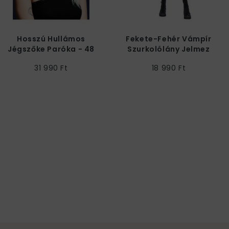
Hosszú Hullámos
Fekete-Fehér Vámpír
Jégszőke Paróka - 48
Szurkolólány Jelmez
cm
Nőknek
31 990 Ft
18 990 Ft