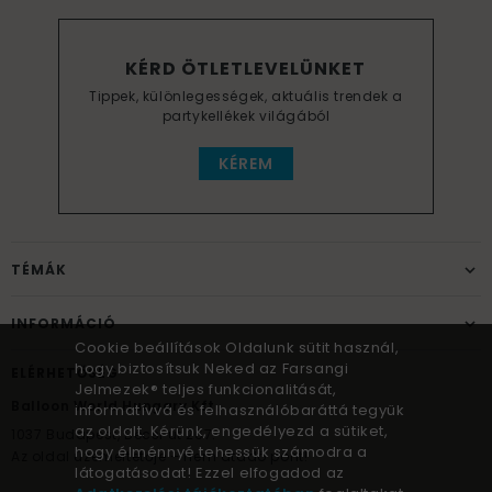
KÉRD ÖTLETLEVELÜNKET
Tippek, különlegességek, aktuális trendek a
partykellékek világából
KÉREM
TÉMÁK
INFORMÁCIÓ
Cookie beállítások Oldalunk sütit használ,
hogy biztosítsuk Neked az Farsangi
ELÉRHETŐSÉG
Jelmezek® teljes funkcionalitását,
Balloon World Hungary Kft.
informatívvá és felhasználóbaráttá tegyük
az oldalt. Kérünk, engedélyezd a sütiket,
1037
Budapest,
Bécsi út 267.
hogy élménnyé tehessük számodra a
Az oldal üzemeltetője – nem átadó pont!
látogatásodat! Ezzel elfogadod az