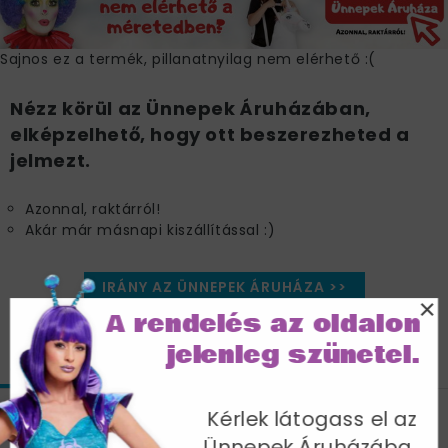
Sajnos ez a termék, pillanatnyilag nem elérhető :(
Nézz körül az Ünnepek Áruházában,
elképzelhető, hogy ott beszerezheted a
jelmezt.
Azonnal, raktárról!
Akár már másnapi kiszállítással :)
IRÁNY AZ ÜNNEPEK ÁRUHÁZA >>
×
A rendelés az oldalon
jelenleg szünetel.
JELLEMZŐK
MÉRETTÁBLÁZAT
SZÁLLÍTÁS
Kérlek látogass el az
Szexi Fekete 3D Csontváz Jelmez
Ünnepek Áruházába,
Nőknek Overállal - S