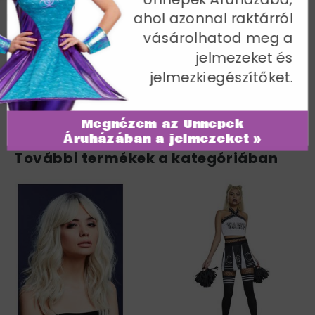
ahol azonnal raktárról
Mellbőség 88-90 cm / Derékbőség 67-70 cm /
Csípőméret 94-97 cm / Belső lábhossz 82 cm
vásárolhatod meg a
jelmezeket és
Cikkszám: 43838S
jelmezkiegészítőket.
Megnézem az Ünnepek
Áruházában a jelmezeket »
További termékek a kategóriában