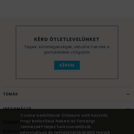
KÉRD ÖTLETLEVELÜNKET
Tippek, különlegességek, aktuális trendek a
partykellékek világából
KÉREM
TÉMÁK
INFORMÁCIÓ
Cookie beállítások Oldalunk sütit használ,
hogy biztosítsuk Neked az Farsangi
ELÉRHETŐSÉG
Jelmezek® teljes funkcionalitását,
Balloon World Hungary Kft.
informatívvá és felhasználóbaráttá tegyük