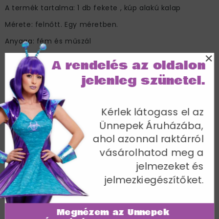
A termék tartalma: 1 db fekete , kúp alakú kalap
Mérete: felnőtt. Egy méretben.
Anyaga: fém és műszál
×
A parókát és a köpenyt NEM tartalmazza.
A rendelés az oldalon
Cikkszám: 447
jelenleg szünetel.
Kérlek látogass el az
Ünnepek Áruházába,
ahol azonnal raktárról
További termékek a kategóriában
vásárolhatod meg a
jelmezeket és
jelmezkiegészítőket.
Megnézem az Ünnepek