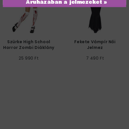
Áruházában a jelmezeket »
Szürke High School
Fekete Vámpír Női
Horror Zombi Diáklány
Jelmez
Női Jelmez
25 990 Ft
7 490 Ft