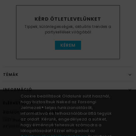
KÉRD ÖTLETLEVELÜNKET
Tippek, különlegességek, aktuális trendek a
partykellékek világából
KÉREM
TÉMÁK
INFORMÁCIÓ
Cookie beállítások Oldalunk sütit használ,
hogy biztosítsuk Neked az Farsangi
ELÉRHETŐSÉG
Jelmezek® teljes funkcionalitását,
Balloon World Hungary Kft.
informatívvá és felhasználóbaráttá tegyük
az oldalt. Kérünk, engedélyezd a sütiket,
1037
Budapest,
Bécsi út 267.
hogy élménnyé tehessük számodra a
Az oldal üzemeltetője – nem átadó pont!
látogatásodat! Ezzel elfogadod az