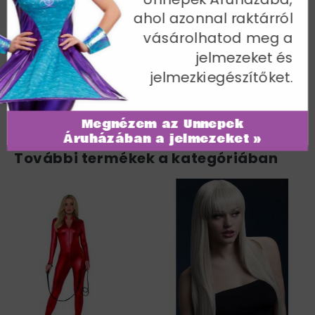
ahol azonnal raktárról
Mellbőség 94-98 cm / Derékbőség 74-77 cm /
Csípőméret 100-104 cm / Belső lábhossz 83 cm
vásárolhatod meg a
jelmezeket és
Cikkszám: 28759M
jelmezkiegészítőket.
Megnézem az Ünnepek
Áruházában a jelmezeket »
További termékek a kategóriában