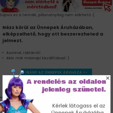
Sajnos ez a termék, pillanatnyilag nem elérhető :(
Nézz körül az Ünnepek Áruházában,
elképzelhető, hogy ott beszerezheted a
jelmezt.
Azonnal, raktárról!
Akár már másnapi kiszállítással :)
IRÁNY AZ ÜNNEPEK ÁRUHÁZA >>
×
A rendelés az oldalon
jelenleg szünetel.
JELLEMZŐK
MÉRETTÁBLÁZAT
SZÁLLÍTÁS
Kérlek látogass el az
Szexi Fekete Domina Jelmez Nőknek
Ünnepek Áruházába,
Cipzáros Overállal - M