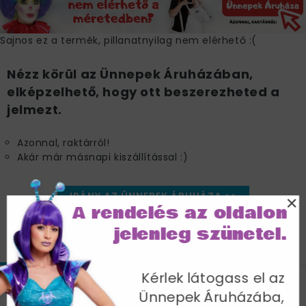
Sajnos ez a termék, pillanatnyilag nem elérhető :(
Nézz körül az Ünnepek Áruházában,
elképzelhető, hogy ott beszerezheted a
jelmezt.
Azonnal, raktárról!
Akár már másnapi kiszállítással :)
IRÁNY AZ ÜNNEPEK ÁRUHÁZA >>
×
A rendelés az oldalon
jelenleg szünetel.
JELLEMZŐK
SZÁLLÍTÁS
Kérlek látogass el az
Fekete-Fehér Pingvin Jelmez Férfiaknak
Ünnepek Áruházába,
Kapucnis Kezeslábassal - M