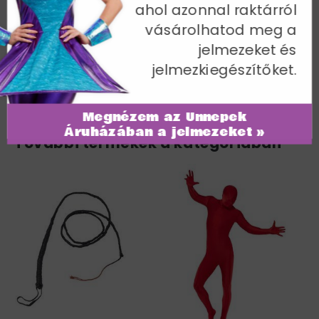
ahol azonnal raktárról
Egy méret
vásárolhatod meg a
Cikkszám: 31870M
jelmezeket és
jelmezkiegészítőket.
Megnézem az Ünnepek
Áruházában a jelmezeket »
További termékek a kategóriában