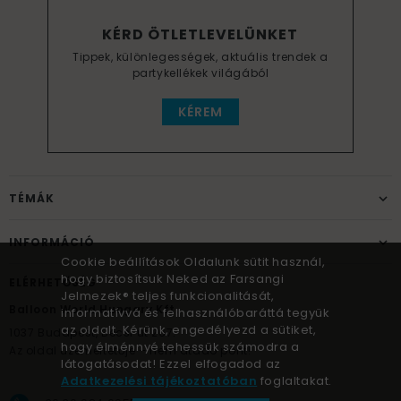
KÉRD ÖTLETLEVELÜNKET
Tippek, különlegességek, aktuális trendek a
partykellékek világából
KÉREM
TÉMÁK
INFORMÁCIÓ
Cookie beállítások Oldalunk sütit használ,
hogy biztosítsuk Neked az Farsangi
ELÉRHETŐSÉG
Jelmezek® teljes funkcionalitását,
Balloon World Hungary Kft.
informatívvá és felhasználóbaráttá tegyük
az oldalt. Kérünk, engedélyezd a sütiket,
1037
Budapest,
Bécsi út 267.
hogy élménnyé tehessük számodra a
Az oldal üzemeltetője – nem átadó pont!
látogatásodat! Ezzel elfogadod az
Adatkezelési tájékoztatóban
foglaltakat.