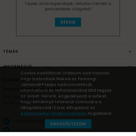
Tippek, különlegességek, aktuális trendek a
partykellékek világából
KÉREM
TÉMÁK
INFORMÁCIÓ
Cookie beállítások Oldalunk sütit használ,
hogy biztosítsuk Neked az Farsangi
ELÉRHETŐSÉG
Jelmezek® teljes funkcionalitását,
Balloon World Hungary Kft.
informatívvá és felhasználóbaráttá tegyük
az oldalt. Kérünk, engedélyezd a sütiket,
1037
Budapest,
Bécsi út 267.
hogy élménnyé tehessük számodra a
Az oldal üzemeltetője – nem átadó pont!
látogatásodat! Ezzel elfogadod az
Adatkezelési tájékoztatóban
foglaltakat.
+36 30 984 6955
ENGEDÉLYEZEM
info@farsangijelmezek.hu