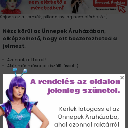
Sajnos ez a termék, pillanatnyilag nem elérhető :(
Nézz körül az Ünnepek Áruházában,
elképzelhető, hogy ott beszerezheted a
jelmezt.
Azonnal, raktárról!
Akár már másnapi kiszállítással :)
×
A rendelés az oldalon
IRÁNY AZ ÜNNEPEK ÁRUHÁZA >>
jelenleg szünetel.
JELLEMZŐK
SZÁLLÍTÁS
Kérlek látogass el az
Ünnepek Áruházába,
Egy méret
ahol azonnal raktárról