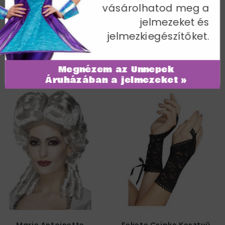
Cikkszám: 23036
vásárolhatod meg a
jelmezeket és
jelmezkiegészítőket.
Megnézem az Ünnepek
További termékek a kategóriában
Áruházában a jelmezeket »
Marie Antoinette
Fekete Csipke Kesztyű