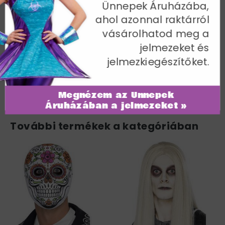
Ünnepek Áruházába,
Nyaksállal és Kalappal - M
ahol azonnal raktárról
Mellbőség 97-102 cm / Derékbőség 81-86 cm / Belső
vásárolhatod meg a
lábhossz 83 cm
jelmezeket és
Cikkszám: 33586M
jelmezkiegészítőket.
Megnézem az Ünnepek
Áruházában a jelmezeket »
További termékek a kategóriában