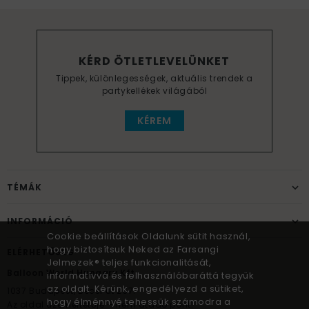
KÉRD ÖTLETLEVELÜNKET
Tippek, különlegességek, aktuális trendek a
partykellékek világából
KÉREM
TÉMÁK
INFORMÁCIÓ
Cookie beállítások Oldalunk sütit használ,
hogy biztosítsuk Neked az Farsangi
ELÉRHETŐSÉG
Jelmezek® teljes funkcionalitását,
Balloon World Hungary Kft.
informatívvá és felhasználóbaráttá tegyük
az oldalt. Kérünk, engedélyezd a sütiket,
1037
Budapest,
Bécsi út 267.
hogy élménnyé tehessük számodra a
Az oldal üzemeltetője – nem átadó pont!