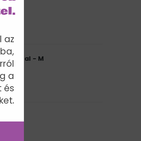
el.
l az
ba,
 Sapkával - M
rról
g a
t és
ket.