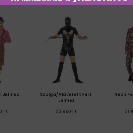
fi Jelmez
Szolga/Alávetett Férfi
Neon Fé
Jelmez
0 Ft
23 990 Ft
31 