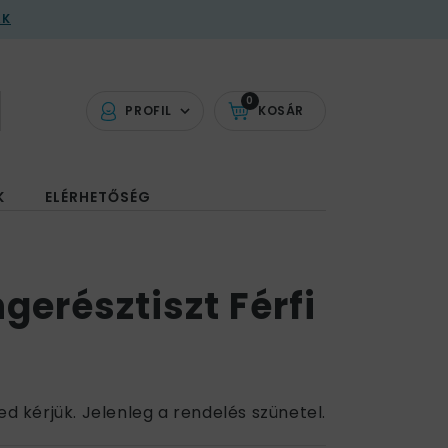
AK
0
PROFIL
KOSÁR
K
ELÉRHETŐSÉG
gerésztiszt Férfi
ed kérjük. Jelenleg a rendelés szünetel.