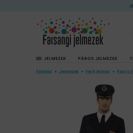
J
JELMEZEK
PÁROS JELMEZEK
T
Főoldal
Jelmezek
Férfi jelmez
Fancy f