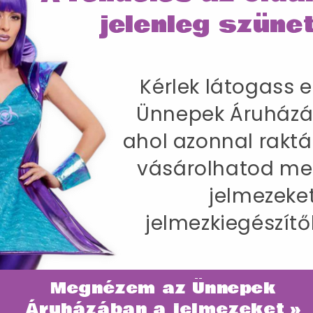
jelenleg szünet
Kérlek látogass e
SZÁLLÍTÁS
Ünnepek Áruházá
elmez Férfiaknak Kabáttal, Nadrággal és
ahol azonnal raktá
-86 cm / Belső lábhossz 83 cm
vásárolhatod me
jelmezeke
jelmezkiegészítő
Megnézem az Ünnepek
ategóriában
Áruházában a jelmezeket »