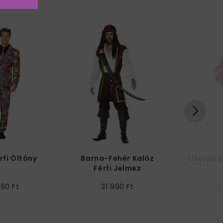
rfi Öltöny
Barna-Fehér Kalóz
Liverpool
Férfi Jelmez
990 Ft
31 990 Ft
1