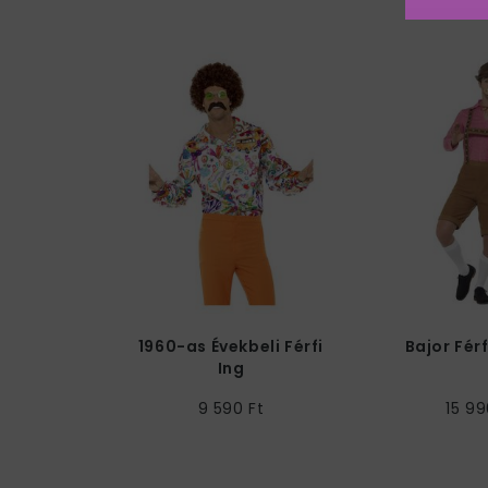
1960-as Évekbeli Férfi
Bajor Fér
Ing
9 590 Ft
15 99