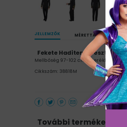
JELLEMZŐK
MÉRETTÁBLÁZAT
Fekete Haditengerésztiszt J
Mellbőség 97-102 cm / Derékbőség 81
Cikkszám: 38818M
További termékek a k