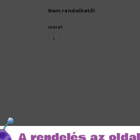
Nem rendelhető!
méret
L
A rendelés az olda