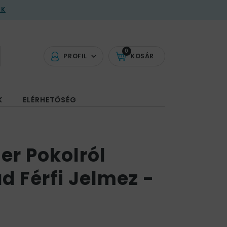
AK
0
PROFIL
KOSÁR
K
ELÉRHETŐSÉG
ser Pokolról
d Férfi Jelmez -