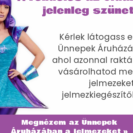
jelenleg szünet
IRÁNY AZ ÜN
Kérlek látogass e
SZÁLLÍTÁS
Ünnepek Áruházá
okolra Pinhead Jelmez Férfiaknak Tunikáva
ahol azonnal raktá
-86 cm / Belső lábhossz 83 cm
vásárolhatod me
jelmezeke
jelmezkiegészítő
Megnézem az Ünnepek
ategóriában
Áruházában a jelmezeket »