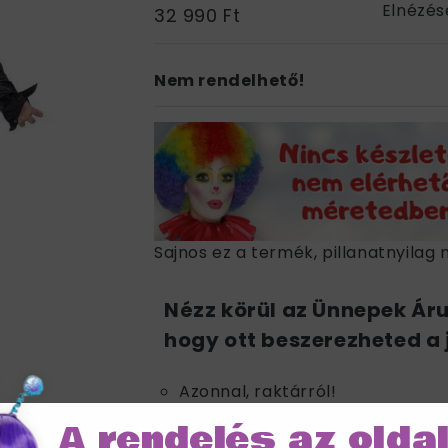
Elnézés
32 990 Ft
Nem rendelhető!
Sajnos ez a termék, pillanatnyilag 
Nézz körül az Ünnepek Ár
hogy ott beszerezheted a 
Azonnal, raktárról!
Akár már másnapi kiszállítással 
A rendelés az olda