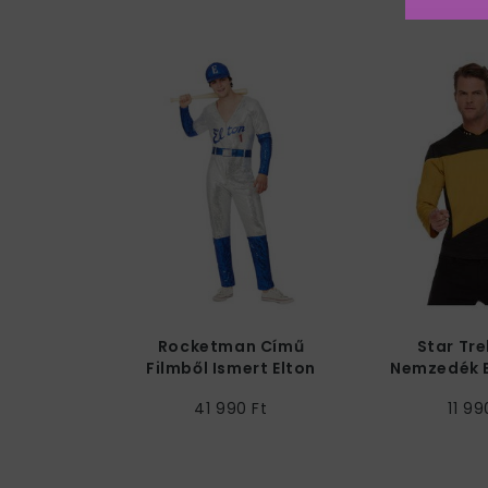
Rocketman Című
Star Tre
Filmből Ismert Elton
Nemzedék 
John Baseball Férfi
Jelmez Fé
41 990 Ft
11 99
Jelmez