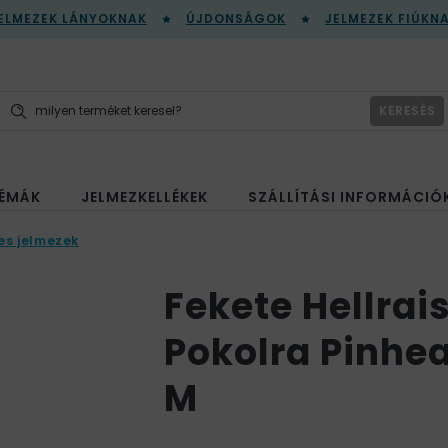
ELMEZEK LÁNYOKNAK
ÚJDONSÁGOK
JELMEZEK FIÚKN
KERESÉS
ÉMÁK
JELMEZKELLÉKEK
SZÁLLÍTÁSI INFORMÁCIÓ
es jelmezek
Fekete Hellrai
Pokolra Pinhea
M