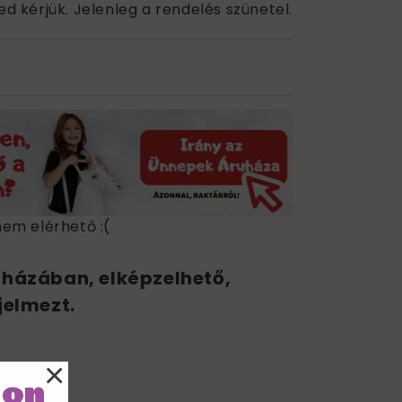
ed kérjük. Jelenleg a rendelés szünetel.
nem elérhető :(
uházában, elképzelhető,
jelmezt.
×
:)
lon