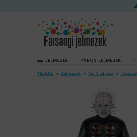
J
JELMEZEK
PÁROS JELMEZEK
T
Főoldal
Jelmezek
Férfi jelmez
Licensz