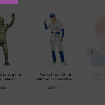
kete Lagúna
Rocketman Című
Teljes 
e Jelmez
Filmből Ismert Elton
Latex 
iaknak
John Baseball Férfi
Sebhely 
990 Ft
41 990 Ft
16
Jelmez