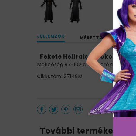
JELLEMZŐK
MÉRETTÁBLÁZAT
Fekete Hellraiser Pokolról P
Mellbőség 97-102 cm / Derékbőség 81
Cikkszám: 27149M
További termékek a k