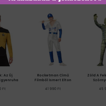
k: Az Új
Rocketman Című
Zöld A Fe
Egyenruha
Filmből Ismert Elton
Szörny
rfiaknak
John Baseball Férfi
Férf
0 Ft
41 990 Ft
45 
Jelmez