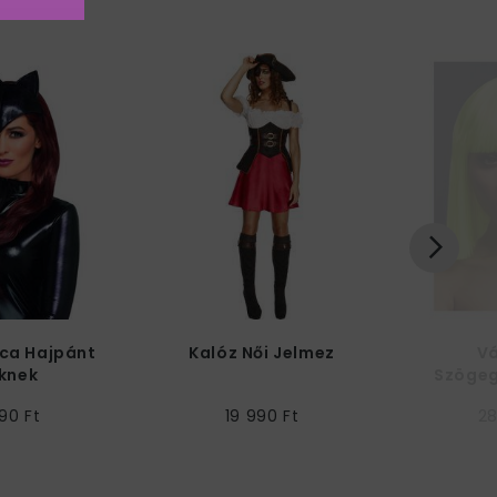
ica Hajpánt
Kalóz Női Jelmez
Vá
knek
Szögeg
Lime 
90 Ft
19 990 Ft
28
Frufru