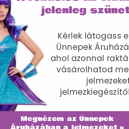
jelenleg szünet
Kérlek látogass e
SZÁLLÍTÁS
Ünnepek Áruházá
z Nőknek Ruhával és Kalappal - M
ahol azonnal raktá
77 cm / Csípőméret 100-104 cm / Belső lábhossz 8
vásárolhatod me
jelmezeke
jelmezkiegészítő
Megnézem az Ünnepek
ategóriában
Áruházában a jelmezeket »