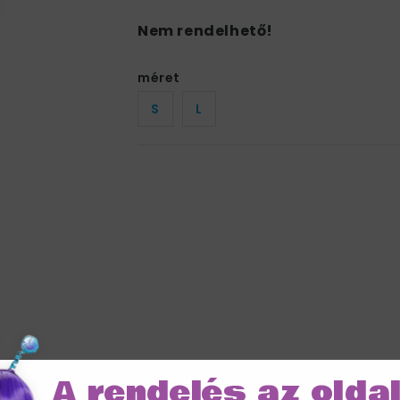
Nem rendelhető!
méret
S
L
A rendelés az olda