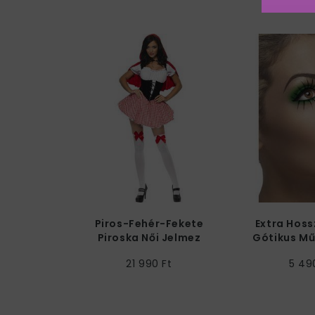
Piros-Fehér-Fekete
Extra Hoss
Piroska Női Jelmez
Gótikus Mű
21 990 Ft
5 49