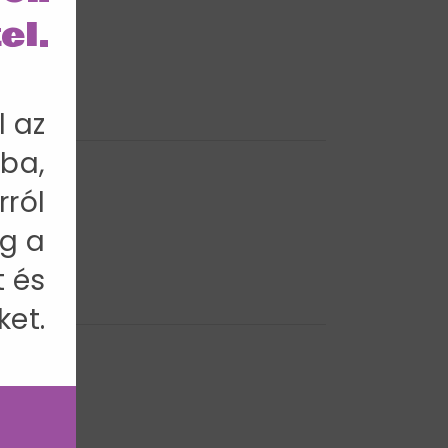
el.
l az
ba,
rról
3 cm
g a
t és
ket.