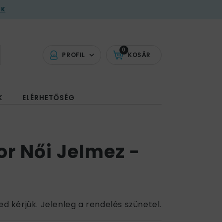
AK
0
PROFIL
KOSÁR
K
ELÉRHETŐSÉG
r Női Jelmez -
ed kérjük. Jelenleg a rendelés szünetel.