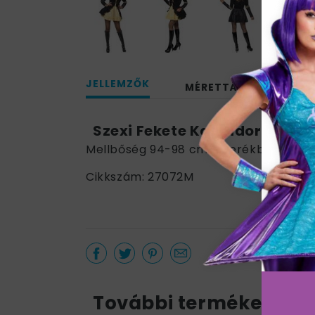
JELLEMZŐK
MÉRETTÁBLÁZAT
Szexi Fekete Kalandor Jelme
Mellbőség 94-98 cm / Derékbőség 74-
Cikkszám: 27072M
További termékek a k