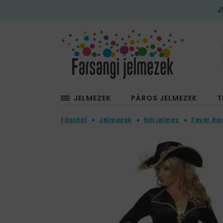
J
JELMEZEK
PÁROS JELMEZEK
T
Főoldal
Jelmezek
Női jelmez
Fever Ra