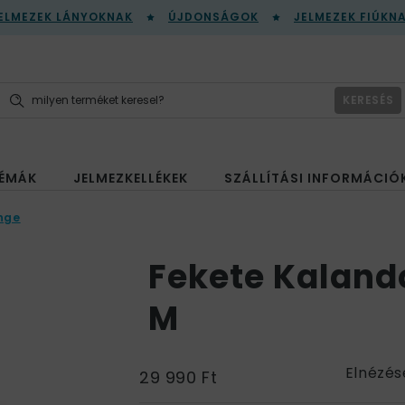
ELMEZEK LÁNYOKNAK
ÚJDONSÁGOK
JELMEZEK FIÚKN
KERESÉS
ÉMÁK
JELMEZKELLÉKEK
SZÁLLÍTÁSI INFORMÁCIÓ
nge
Fekete Kalando
M
Elnézés
29 990 Ft