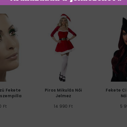
zú Fekete
Piros Mikulás Női
Fekete C
szempilla
Jelmez
Nő
0 Ft
14 990 Ft
5 9