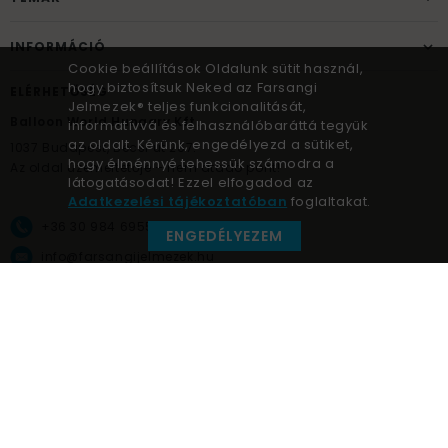
INFORMÁCIÓ
Cookie beállítások Oldalunk sütit használ,
hogy biztosítsuk Neked az Farsangi
ELÉRHETŐSÉG
Jelmezek® teljes funkcionalitását,
Balloon World Hungary Kft.
informatívvá és felhasználóbaráttá tegyük
az oldalt. Kérünk, engedélyezd a sütiket,
1037
Budapest,
Bécsi út 267.
hogy élménnyé tehessük számodra a
Az oldal üzemeltetője – nem átadó pont!
látogatásodat! Ezzel elfogadod az
Adatkezelési tájékoztatóban
foglaltakat.
+36 30 984 6955
ENGEDÉLYEZEM
info@farsangijelmezek.hu
UnnepekAruhaza
Farsangi jelmezek © a jelmez specialista