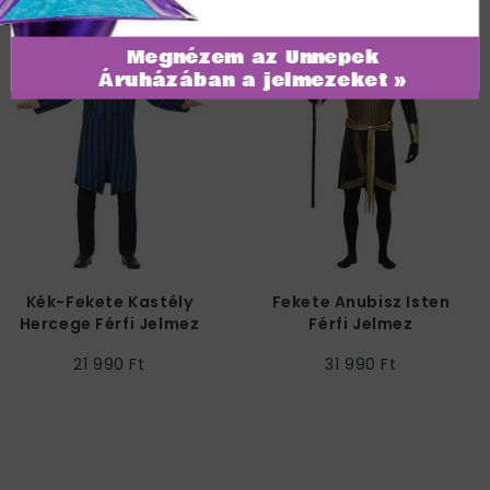
Megnézem az Ünnepek
Áruházában a jelmezeket »
Kék-Fekete Kastély
Fekete Anubisz Isten
Hercege Férfi Jelmez
Férfi Jelmez
21 990 Ft
31 990 Ft