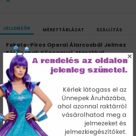
M
JELLEMZŐK
MÉRETTÁBLÁZAT
SZÁLLÍTÁS
Fekete-Piros Operai Álarcosbál Jelmez
Férfiaknak Köpennyel, Maszkkal,
×
A rendelés az oldalon
Kesztyűvel és Műrózsával - L
jelenleg szünetel.
Mellbőség 107-112 cm / Derékbőség 91-97 cm / Belső
lábhossz 84 cm
Cikkszám: 24574L
Kérlek látogass el az
Ünnepek Áruházába,
ahol azonnal raktárról
vásárolhatod meg a
jelmezeket és
További termékek a kategóriában
jelmezkiegészítőket.