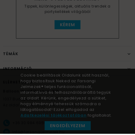
Tippek, különlegességek, aktuális trendek a
partykellékek világából
KÉREM
TÉMÁK
INFORMÁCIÓ
Cookie beállítások Oldalunk sütit használ,
hogy biztosítsuk Neked az Farsangi
ELÉRHETŐSÉG
Jelmezek® teljes funkcionalitását,
Balloon World Hungary Kft.
informatívvá és felhasználóbaráttá tegyük
az oldalt. Kérünk, engedélyezd a sütiket,
1037
Budapest,
Bécsi út 267.
hogy élménnyé tehessük számodra a
Az oldal üzemeltetője – nem átadó pont!
látogatásodat! Ezzel elfogadod az
Adatkezelési tájékoztatóban
foglaltakat.
+36 30 984 6955
ENGEDÉLYEZEM
info@farsangijelmezek.hu