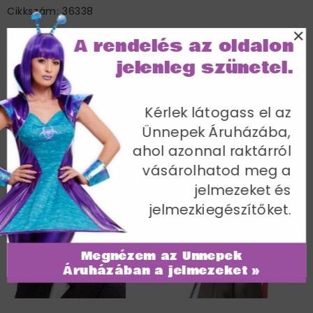
Cikkszám: 36338
×
A rendelés az oldalon
jelenleg szünetel.
További termékek a kategóriában
Kérlek látogass el az
Ünnepek Áruházába,
ahol azonnal raktárról
vásárolhatod meg a
jelmezeket és
jelmezkiegészítőket.
Megnézem az Ünnepek
Áruházában a jelmezeket »