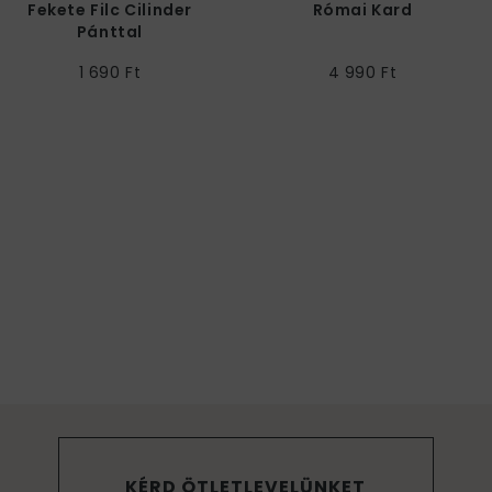
Fekete Filc Cilinder
Római Kard
Pánttal
1 690 Ft
4 990 Ft
KÉRD ÖTLETLEVELÜNKET