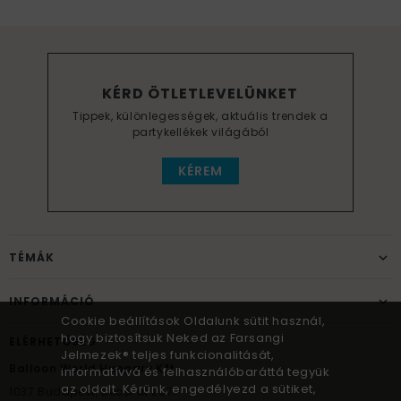
KÉRD ÖTLETLEVELÜNKET
Tippek, különlegességek, aktuális trendek a
partykellékek világából
KÉREM
TÉMÁK
INFORMÁCIÓ
Cookie beállítások Oldalunk sütit használ,
hogy biztosítsuk Neked az Farsangi
ELÉRHETŐSÉG
Jelmezek® teljes funkcionalitását,
Balloon World Hungary Kft.
informatívvá és felhasználóbaráttá tegyük
az oldalt. Kérünk, engedélyezd a sütiket,
1037
Budapest,
Bécsi út 267.