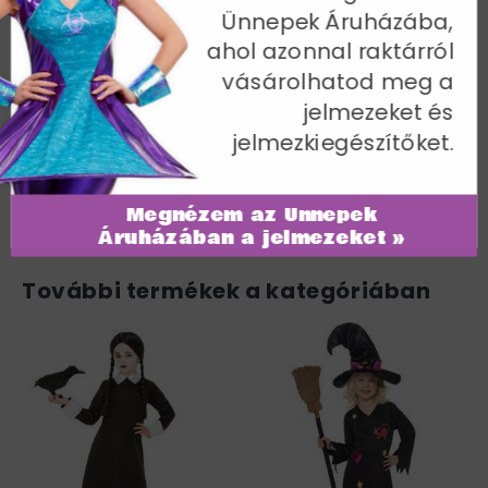
Ünnepek Áruházába,
Zöld
ahol azonnal raktárról
Kor 4-6 év; Derékbőség 55-57 cm / Mellbőség 58-64
vásárolhatod meg a
cm / Magasság 117-130 cm
jelmezeket és
Cikkszám: 44291S
jelmezkiegészítőket.
Megnézem az Ünnepek
Áruházában a jelmezeket »
További termékek a kategóriában