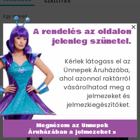
SZÁLLÍTÁS
Egy méret
×
Cikkszám: 42541
A rendelés az oldalon
jelenleg szünetel.
Kérlek látogass el az
Ünnepek Áruházába,
További termékek a kategóriában
ahol azonnal raktárról
vásárolhatod meg a
jelmezeket és
jelmezkiegészítőket.
Megnézem az Ünnepek
Áruházában a jelmezeket »