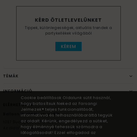
KÉRD ÖTLETLEVELÜNKET
Tippek, különlegességek, aktuális trendek a
partykellékek világából
KÉREM
TÉMÁK
INFORMÁCIÓ
Cookie beállítások Oldalunk sütit használ,
hogy biztosítsuk Neked az Farsangi
ELÉRHETŐSÉG
Jelmezek® teljes funkcionalitását,
Balloon World Hungary Kft.
informatívvá és felhasználóbaráttá tegyük
az oldalt. Kérünk, engedélyezd a sütiket,
1037
Budapest,
Bécsi út 267.
hogy élménnyé tehessük számodra a
Az oldal üzemeltetője – nem átadó pont!
látogatásodat! Ezzel elfogadod az