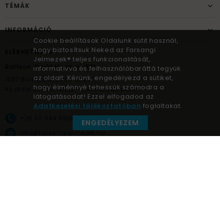
TÉMÁK
INFORMÁCIÓ
Cookie beállítások Oldalunk sütit használ,
hogy biztosítsuk Neked az Farsangi
ELÉRHETŐSÉG
Jelmezek® teljes funkcionalitását,
Balloon World Hungary Kft.
informatívvá és felhasználóbaráttá tegyük
az oldalt. Kérünk, engedélyezd a sütiket,
1037
Budapest,
Bécsi út 267.
hogy élménnyé tehessük számodra a
Az oldal üzemeltetője – nem átadó pont!
látogatásodat! Ezzel elfogadod az
Adatkezelési tájékoztatóban
foglaltakat.
+36 30 984 6955
ENGEDÉLYEZEM
info@farsangijelmezek.hu
UnnepekAruhaza
Farsangi jelmezek © a jelmez specialista