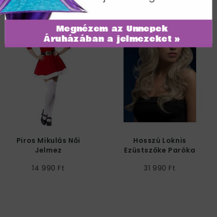
Megnézem az Ünnepek
Áruházában a jelmezeket »
Piros Mikulás Női
Hosszú Loknis
Jelmez
Ezüstszőke Paróka
14 990 Ft
31 990 Ft