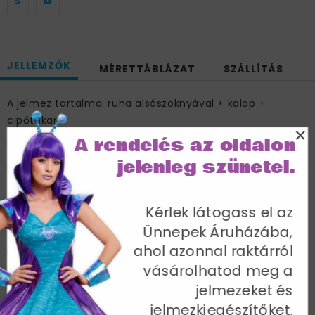
S
M
JELLEMZŐK
MÉRETTÁBLÁZAT
SZÁLLÍTÁS
A jelmez tartalma: ruha alsószoknyával + kalap +
cipőtakaró.
×
A rendelés az oldalon
Fekete
jelenleg szünetel.
EU 44-46; Mellbőség 102-107 cm / Derékbőség 81-86 cm
/ Csípőméret 108-113 cm / Belső lábhossz 84 cm
Cikkszám: 43482L
Kérlek látogass el az
Ünnepek Áruházába,
ahol azonnal raktárról
vásárolhatod meg a
jelmezeket és
További termékek a kategóriában
jelmezkiegészítőket.