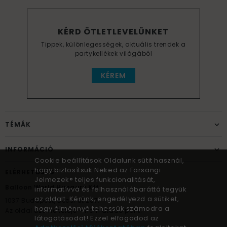
KÉRD ÖTLETLEVELÜNKET
Tippek, különlegességek, aktuális trendek a
partykellékek világából
KÉREM
TÉMÁK
INFORMÁCIÓ
Cookie beállítások Oldalunk sütit használ,
hogy biztosítsuk Neked az Farsangi
ELÉRHETŐSÉG
Jelmezek® teljes funkcionalitását,
Balloon World Hungary Kft.
informatívvá és felhasználóbaráttá tegyük
az oldalt. Kérünk, engedélyezd a sütiket,
1037
Budapest,
Bécsi út 267.
hogy élménnyé tehessük számodra a
Az oldal üzemeltetője – nem átadó pont!
látogatásodat! Ezzel elfogadod az