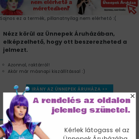
Sajnos ez a termék, pillanatnyilag nem elérhető :(
Nézz körül az Ünnepek Áruházában,
elképzelhető, hogy ott beszerezheted a
jelmezt.
Azonnal, raktárról!
Akár már másnapi kiszállítással :)
IRÁNY AZ ÜNNEPEK ÁRUHÁZA >>
×
A rendelés az oldalon
jelenleg szünetel.
JELLEMZŐK
MÉRETTÁBLÁZAT
SZÁLLÍTÁS
Kérlek látogass el az
Szexi Kék-Fehér Matróz Jelmez Nőknek
Ünnepek Áruházába,
Fűzővel és Tütü Szoknyával - S