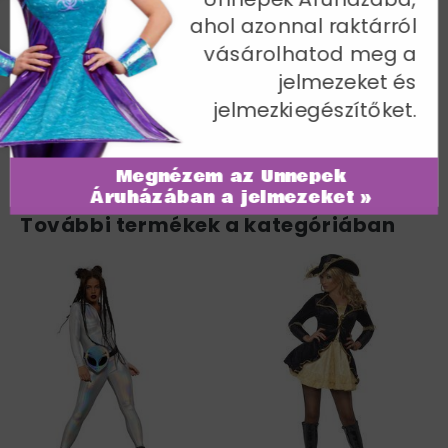
ahol azonnal raktárról
Mellbőség 88-9 cm | Derékbőség 67-7 cm | Csípőméret
94-97 cm | Belső lábhossz 82 cm
vásárolhatod meg a
jelmezeket és
Cikkszám: 42329S
jelmezkiegészítőket.
Megnézem az Ünnepek
Áruházában a jelmezeket »
További termékek a kategóriában