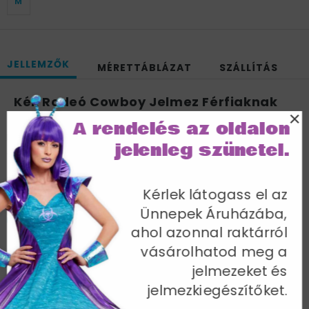
M
JELLEMZŐK
MÉRETTÁBLÁZAT
SZÁLLÍTÁS
Kék Rodeó Cowboy Jelmez Férfiaknak
×
Inggel, Nadrággal és Kalappal - L
A rendelés az oldalon
Mellbőség 102-107 cm / Derékbőség 81-86 cm /
jelenleg szünetel.
Csípőbőség 108-113 cm / Belső lábhossz 84 cm
Cikkszám: 22664L
Kérlek látogass el az
Ünnepek Áruházába,
ahol azonnal raktárról
vásárolhatod meg a
jelmezeket és
További termékek a kategóriában
jelmezkiegészítőket.