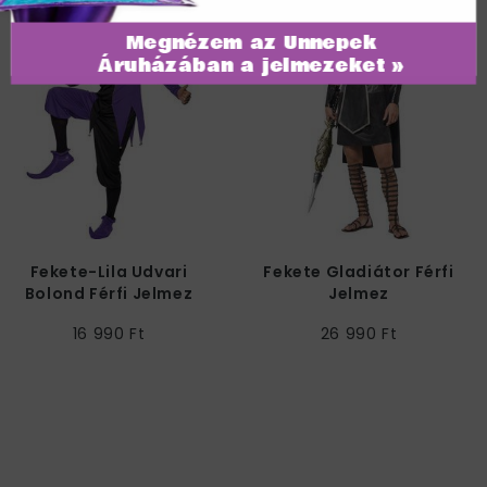
Megnézem az Ünnepek
Áruházában a jelmezeket »
Fekete-Lila Udvari
Fekete Gladiátor Férfi
Bolond Férfi Jelmez
Jelmez
16 990 Ft
26 990 Ft