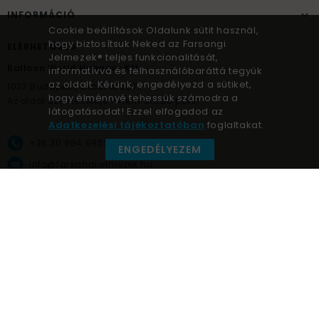
INFORMÁCIÓ
Cookie beállítások Oldalunk sütit használ,
hogy biztosítsuk Neked az Farsangi
ELÉRHETŐSÉG
Jelmezek® teljes funkcionalitását,
Balloon World Hungary Kft.
informatívvá és felhasználóbaráttá tegyük
az oldalt. Kérünk, engedélyezd a sütiket,
1037
Budapest,
Bécsi út 267.
hogy élménnyé tehessük számodra a
Az oldal üzemeltetője – nem átadó pont!
látogatásodat! Ezzel elfogadod az
Adatkezelési tájékoztatóban
foglaltakat.
+36 30 984 6955
ENGEDÉLYEZEM
info@farsangijelmezek.hu
UnnepekAruhaza
Farsangi jelmezek © a jelmez specialista