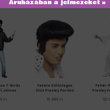
Áruházában a jelmezeket »
ategóriában
se T-Birds
Fekete Különleges
Fehér-P
fi Jelmez
Elvis Presley Paróka
Presley F
0 Ft
10 990 Ft
30 