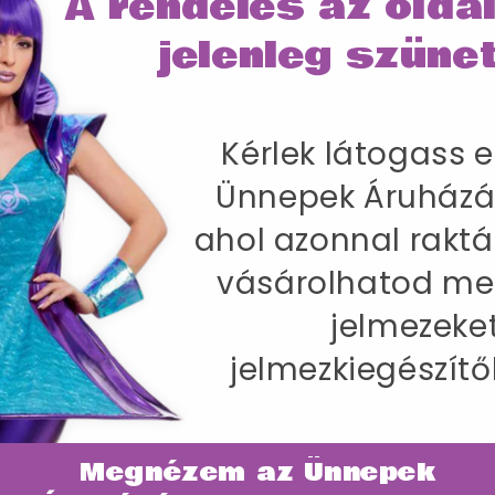
A rendelés az olda
IRÁNY AZ ÜN
jelenleg szünet
SZÁLLÍTÁS
Kérlek látogass e
Ünnepek Áruházá
mber Testhez Álló Jelmez Férfiaknak Fe
ahol azonnal raktá
 és Cipőtakaróval - XL
2-107 cm / Belső lábhossz 84 cm
vásárolhatod me
jelmezeke
jelmezkiegészítő
Megnézem az Ünnepek