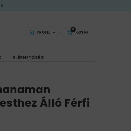
AK
0
PROFIL
KOSÁR
K
ELÉRHETŐSÉG
ananaman
sthez Álló Férfi