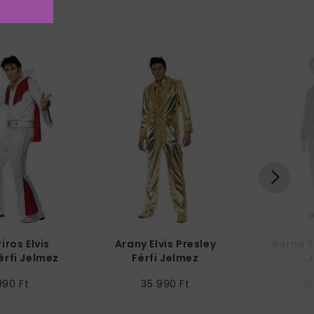
iros Elvis
Arany Elvis Presley
Barna T
érfi Jelmez
Férfi Jelmez
J
990 Ft
35 990 Ft
15