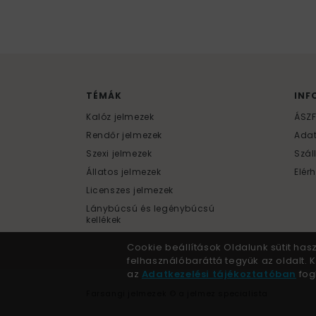
TÉMÁK
INF
Kalóz jelmezek
ÁSZ
Rendőr jelmezek
Ada
Szexi jelmezek
Szál
Állatos jelmezek
Elér
Licenszes jelmezek
Lánybúcsú és legénybúcsú
kellékek
Cookie beállítások Oldalunk sütit has
felhasználóbaráttá tegyük az oldalt.
az
Adatkezelési tájékoztatóban
fogl
Farsangi jelmezek © a jelmez specialista