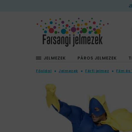
J
JELMEZEK
PÁROS JELMEZEK
T
Főoldal
Jelmezek
Férfi jelmez
Film és