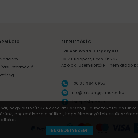
ORMÁCIÓ
ELÉRHETŐSÉG
F
Balloon World Hungary Kft.
tvédelem
1037
Budapest,
Bécsi út 267.
Az oldal üzemeltetője – nem átadó p
lítási információ
hetőség
+36 30 984 6955
info@farsangijelmezek.hu
UnnepekAruhaza
znál, hogy biztosítsuk Neked az Farsangi Jelmezek® teljes funkci
 Kérünk, engedélyezd a sütiket, hogy élménnyé tehessük számo
altakat.
ENGEDÉLYEZEM