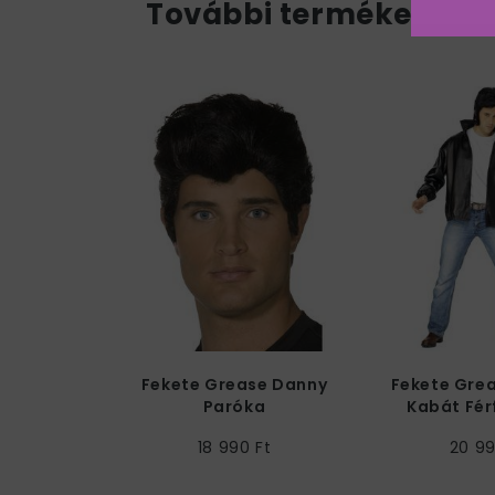
További termékek a k
Fekete Grease Danny
Fekete Grea
Paróka
Kabát Fér
18 990 Ft
20 99