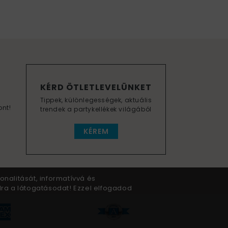
KÉRD ÖTLETLEVELÜNKET
Tippek, különlegességek, aktuális
ont!
trendek a partykellékek világából
KÉREM
onalitását, informatívvá és
dra a látogatásodat! Ezzel elfogadod