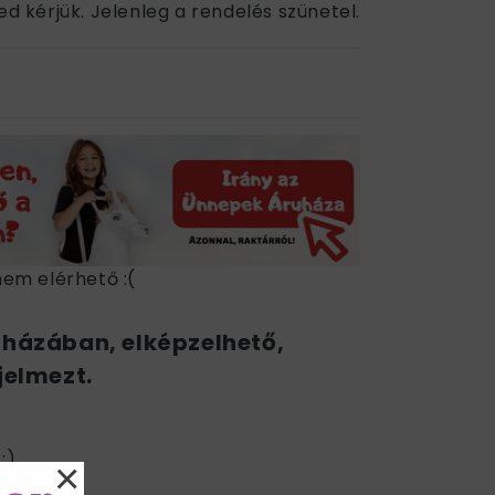
ed kérjük. Jelenleg a rendelés szünetel.
nem elérhető :(
uházában, elképzelhető,
jelmezt.
:)
×