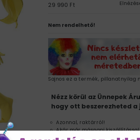
Elnézés
29 990 Ft
Nem rendelhető!
Sajnos ez a termék, pillanatnyilag 
Nézz körül az Ünnepek Ár
hogy ott beszerezheted a 
Azonnal, raktárról!
Akár már másnapi kiszállítással 