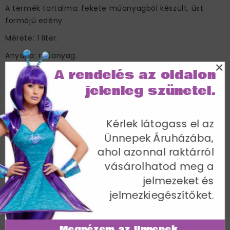
A termék tartalma: fekete műanyagból készült, üst
formájú edény
Mérete: 1 liter.
Anyaga: műanyag.
×
A rendelés az oldalon
NEM hőálló.
jelenleg szünetel.
Cikkszám: 56443
Kérlek látogass el az
Ünnepek Áruházába,
ahol azonnal raktárról
További termékek a kategóriában
vásárolhatod meg a
jelmezeket és
jelmezkiegészítőket.
Megnézem az Ünnepek