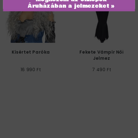
Áruházában a jelmezeket »
Kísértet Paróka
Fekete Vámpír Női
Jelmez
16 990 Ft
7 490 Ft