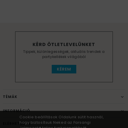
KÉRD ÖTLETLEVELÜNKET
Tippek, különlegességek, aktuális trendek a
partykellékek világából
KÉREM
TÉMÁK
INFORMÁCIÓ
Cookie beállítások Oldalunk sütit használ,
hogy biztosítsuk Neked az Farsangi
ELÉRHETŐSÉG
Jelmezek® teljes funkcionalitását,