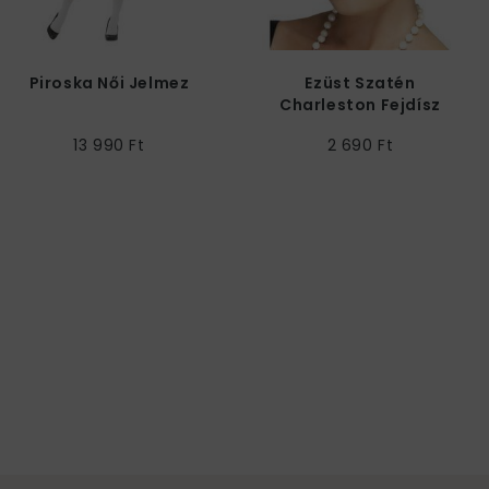
Piroska Női Jelmez
Ezüst Szatén
Charleston Fejdísz
Fekete Tollal
13 990 Ft
2 690 Ft