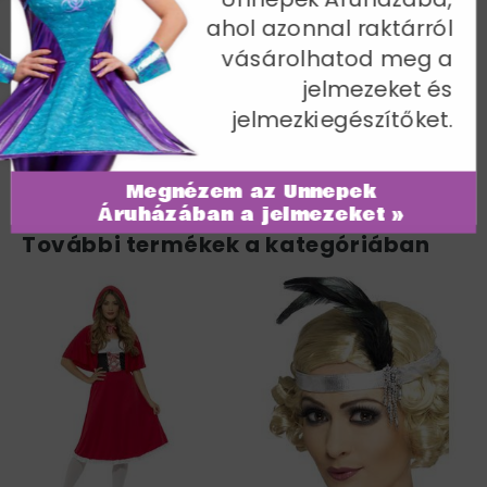
ahol azonnal raktárról
Mellbőség 112-117 cm / Derékbőség 91-97 cm /
Csípőméret 119-124 cm / Belső lábhossz 85 cm
vásárolhatod meg a
jelmezeket és
Cikkszám: 39533X1
jelmezkiegészítőket.
Megnézem az Ünnepek
Áruházában a jelmezeket »
További termékek a kategóriában