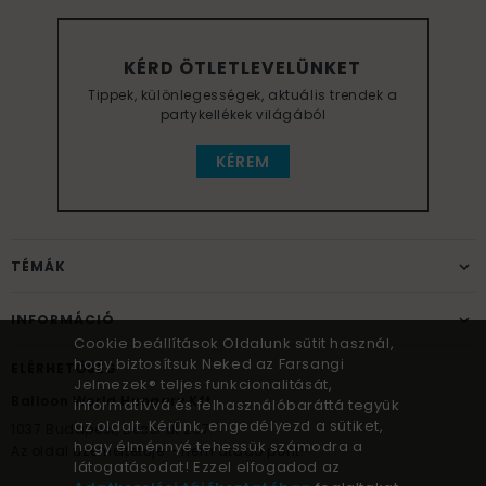
KÉRD ÖTLETLEVELÜNKET
Tippek, különlegességek, aktuális trendek a
partykellékek világából
KÉREM
TÉMÁK
INFORMÁCIÓ
Cookie beállítások Oldalunk sütit használ,
hogy biztosítsuk Neked az Farsangi
ELÉRHETŐSÉG
Jelmezek® teljes funkcionalitását,
Balloon World Hungary Kft.
informatívvá és felhasználóbaráttá tegyük
az oldalt. Kérünk, engedélyezd a sütiket,
1037
Budapest,
Bécsi út 267.
hogy élménnyé tehessük számodra a
Az oldal üzemeltetője – nem átadó pont!
látogatásodat! Ezzel elfogadod az