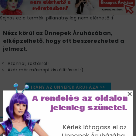
Sajnos ez a termék, pillanatnyilag nem elérhető :(
Nézz körül az Ünnepek Áruházában,
elképzelhető, hogy ott beszerezheted a
jelmezt.
Azonnal, raktárról!
Akár már másnapi kiszállítással :)
IRÁNY AZ ÜNNEPEK ÁRUHÁZA >>
×
A rendelés az oldalon
jelenleg szünetel.
JELLEMZŐK
MÉRETTÁBLÁZAT
SZÁLLÍTÁS
Kérlek látogass el az
Szexi Lila Virágos Hippi Jelmez Nőknek
Ünnepek Áruházába,
Maxi Ruhával - XL